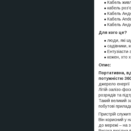
Кабель живл
кабель роз'
Кабель Анд
Кабель And
Кабель Анд
Для кого це?
люди, які ш
садівники, 
Ентузіасти-
кожен, хто 
Опис:
Портативна, в
потужністю 360
джерело енергії
Літій-залізо-фо
розрядів та підт
Такий великий за
побутові прилади
Пристрій служит
Він корисний у н
до мережі – на з
Висока вихідна п