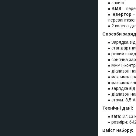
захист:
BMS
– пере
інвертор
– 
перевантаже
2 колеса дл
Способи заряд
Зарядка від
стандартни
режим швидк
сонячна зар
MPPT-контр
діапазон на
максимальна
максимальни
зарядка від
діапазон на
струм: 8,5 А
Технічні дані:
вага: 37,13 к
розміри: 64
Вміст набору: