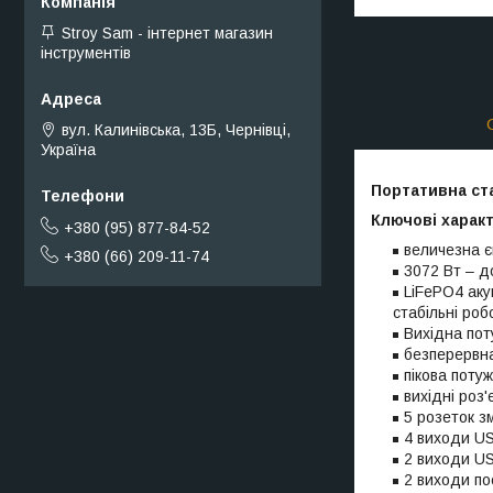
Stroy Sam - інтернет магазин
інструментів
вул. Калинівська, 13Б, Чернівці,
Україна
Портативна ст
Ключові харак
+380 (95) 877-84-52
величезна є
+380 (66) 209-11-74
3072 Вт – д
LiFePO4 аку
стабільні роб
Вихідна пот
безперервна
пікова потуж
вихідні роз'
5 розеток з
4 виходи USB
2 виходи US
2 виходи по