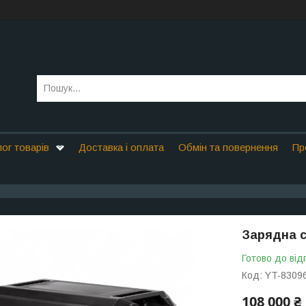
ог товарів
Доставка і оплата
Обмін та повернення
Пр
Зарядна с
Готово до від
Код:
YT-8309
108 000 ₴