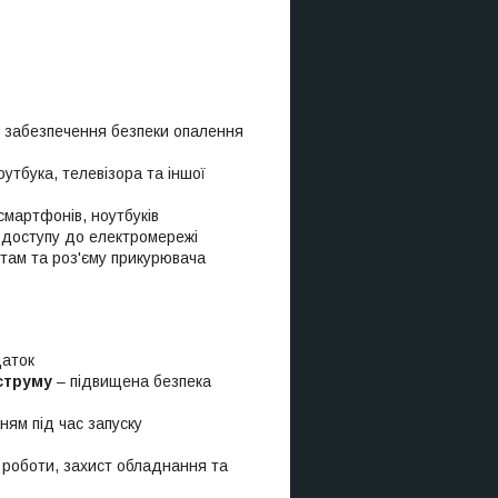
 – забезпечення безпеки опалення
утбука, телевізора та іншої
смартфонів, ноутбуків
з доступу до електромережі
ртам та роз'єму прикурювача
даток
струму
– підвищена безпека
ням під час запуску
 роботи, захист обладнання та