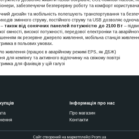
ціонери, забезпечуючи безперервну роботу та комфорт користувача
ічний дизайн та мобільність полегшують транспортування та безпеч
иходів змінного струму, постійного струму та USB дозволяє одночас
 –
також від сонячних
панелей потужністю до 2100 Вт
– підви
ої ємності, високої потужності, передової електроніки та аварійн
ішенням як резервне джерело живлення, мобільна станція живлення
тримка в польових умовах.
о живлення (працює в аварійному режимі EPS, як ДБЖ)
 для кемпінгу та активного відпочинку на свіжому повітрі
римка для фахівців у цій галузі
купців
Інформація про нас
ата
Про магазин
рнення
Контакти
Сайт створений на маркетплейсі
Prom.ua