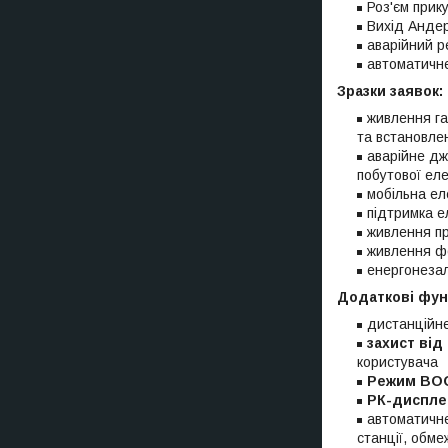
Роз'єм прик
Вихід Андер
аварійний р
автоматичне
Зразки заявок:
живлення га
та встановле
аварійне дж
побутової еле
мобільна ел
підтримка е
живлення пр
живлення ф
енергонеза
Додаткові функ
дистанційне
захист від
користувача
Режим BO
РК-диспле
автоматичне
станції, обме