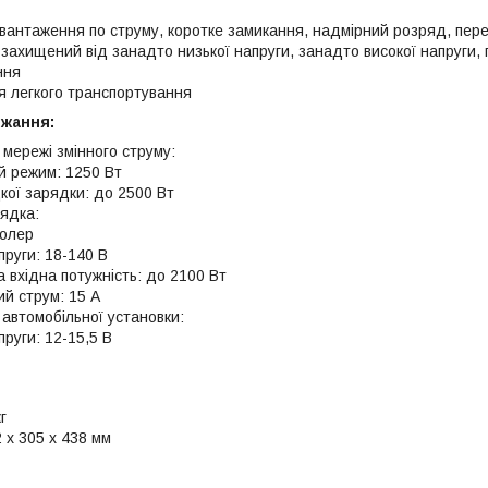
вантаження по струму, коротке замикання, надмірний розряд, пере
захищений від занадто низької напруги, занадто високої напруги, 
ння
я легкого транспортування
жання:
 мережі змінного струму:
й режим: 1250 Вт
ої зарядки: до 2500 Вт
ядка:
олер
пруги: 18-140 В
 вхідна потужність: до 2100 Вт
й струм: 15 А
 автомобільної установки:
пруги: 12-15,5 В
г
2 x 305 x 438 мм