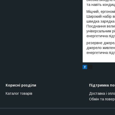
та навіть конди
Міцний, ергоном
Широкий набір в
швидка зарядка
Поєднання велик
універсальним р
енергетична під
резервне джерел
джерело живлення
енергетична підт
Корисні розділи
Підтримка по
Каталог товарів
Доставка і опл
Обмін та пове