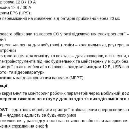
урювача 12 В / 10 А
сона 12 В / 30 А
ежим EPS (UPS):
 перемикання на живлення від батареї приблизно через 20 мс
зового обігрівача та насоса CO у разі відключення електроенергії
ння
ерело живлення для побутової техніки – холодильника, роутера, но
ктроніки
ектростанція для кемпінгу та походів – для кавоварок, освітлення, 
лектроінструментів під час будівельних та майстерень у місцях бе
истроїв в автомобілі або на човні – завдяки виходам 12 В, USB-по
ото- та відеоапаратури
лежність завдяки сонячним панелям (MPPT)
ції:
 керування та моніторинг робочих параметрів через мобільний до
 перевантаження по струму для входів та виходів змінного 
OST
– здатність обробляти пристрої зі збільшеним енергоспоживан
й
– чудова видимість за будь-яких умов
 вимкнення у разі відсутності навантаження або після завершення
ження споживання енергії