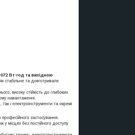
072 Вт·год та вихідною
як стабільне та довготривале
ого, високу стійкість до глибоких
ному навантаженні.
, так і електроінструменти та окремі
 професійного застосування.
ож у місцях без постійного доступу
побутову техніку, електроінструменти