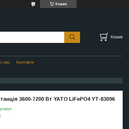
Кошик
Кошик
о нас
Контакти
танція 3600-7200 Вт YATO LiFePO4 YT-83096
правки
6