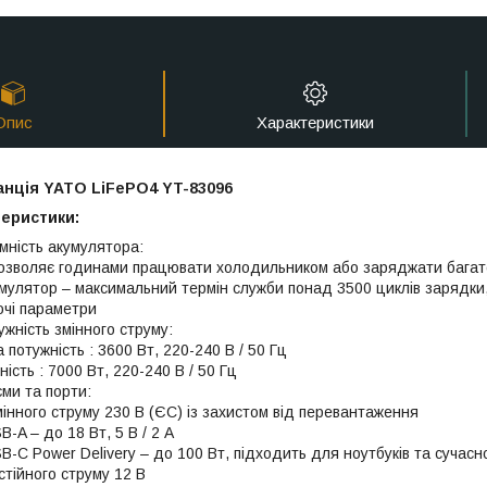
Опис
Характеристики
анція YATO LiFePO4 YT-83096
теристики:
мність акумулятора:
озволяє годинами працювати холодильником або заряджати багато
мулятор – максимальний термін служби понад 3500 циклів зарядки,
очі параметри
ужність змінного струму:
 потужність : 3600 Вт, 220-240 В / 50 Гц
ність : 7000 Вт, 220-240 В / 50 Гц
єми та порти:
мінного струму 230 В (ЄС) із захистом від перевантаження
-A – до 18 Вт, 5 В / 2 А
B-C Power Delivery – до 100 Вт, підходить для ноутбуків та сучасн
стійного струму 12 В