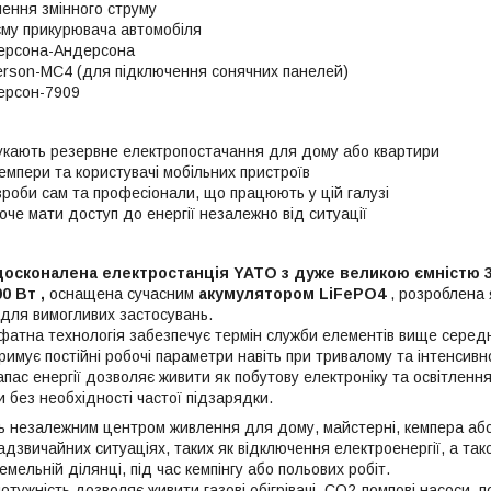
ення змінного струму
єму прикурювача автомобіля
ерсона-Андерсона
erson-MC4 (для підключення сонячних панелей)
ерсон-7909
укають резервне електропостачання для дому або квартири
кемпери та користувачі мобільних пристроїв
зроби сам та професіонали, що працюють у цій галузі
хоче мати доступ до енергії незалежно від ситуації
досконалена електростанція YATO з дуже великою ємністю 3
0 Вт ,
оснащена сучасним
акумулятором LiFePO4
, розроблена 
 для вимогливих застосувань.
сфатна технологія забезпечує термін служби елементів вище середнь
римує постійні робочі параметри навіть при тривалому та інтенсив
пас енергії дозволяє живити як побутову електроніку та освітлення
 без необхідності частої підзарядки.
ь незалежним центром живлення для дому, майстерні, кемпера або
адзвичайних ситуаціях, таких як відключення електроенергії, а так
емельній ділянці, під час кемпінгу або польових робіт.
отужність дозволяє живити газові обігрівачі, CO2-помпові насоси, 