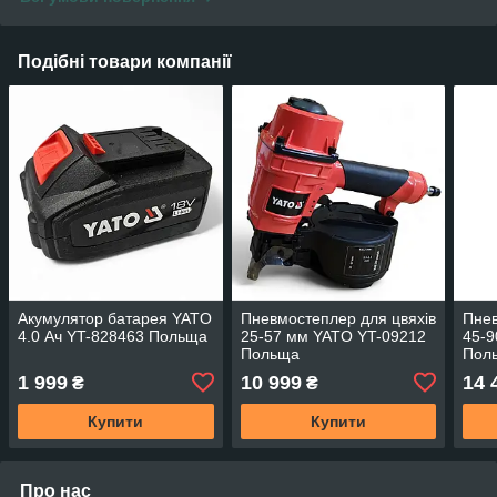
Подібні товари компанії
Акумулятор батарея YATO
Пневмостеплер для цвяхів
Пнев
4.0 Ач YT-828463 Польща
25-57 мм YATO YT-09212
45-9
Польща
Пол
1 999
10 999
14 
₴
₴
Купити
Купити
Про нас