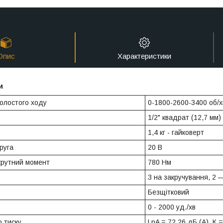
Опис
Характеристики
и
холостого ходу
0-1800-2600-3400 об/х
1/2" квадрат (12,7 мм)
1,4 кг - гайковерт
руга
20 В
крутний момент
780 Нм
3 на закручування, 2 
Безщітковий
0 - 2000 уд./хв
о тиску
LpA = 72,26 дБ (А), К =