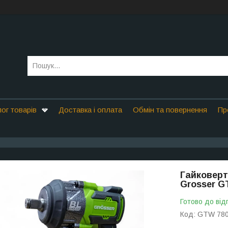
ог товарів
Доставка і оплата
Обмін та повернення
Пр
Гайковерт
Grosser G
Готово до від
Код:
GTW 78