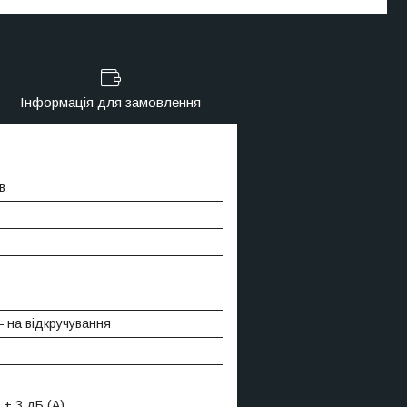
Інформація для замовлення
в
— на відкручування
 ± 3 дБ (А)