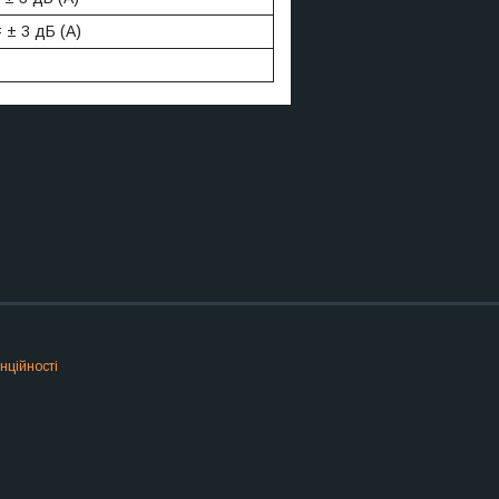
= ± 3 дБ (А)
нційності