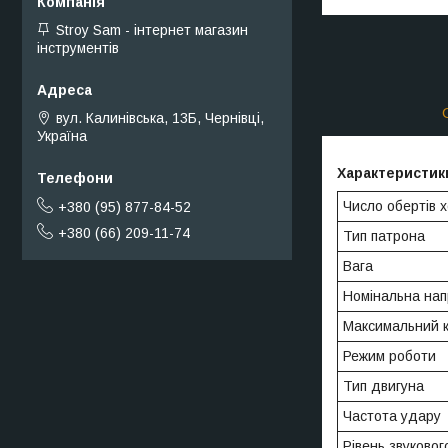
Stroy Sam - інтернет магазин
інструментів
вул. Калинівська, 13Б, Чернівці,
Україна
Характеристик
Число обертів 
+380 (95) 877-84-52
+380 (66) 209-11-74
Тип патрона
Вага
Номінальна нап
Максимальний 
Режим роботи
Тип двигуна
Частота удару
Рівень звуковог