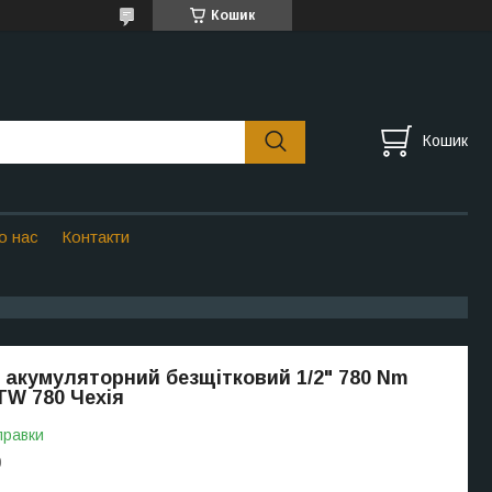
Кошик
Кошик
о нас
Контакти
 акумуляторний безщітковий 1/2" 780 Nm
TW 780 Чехія
правки
0