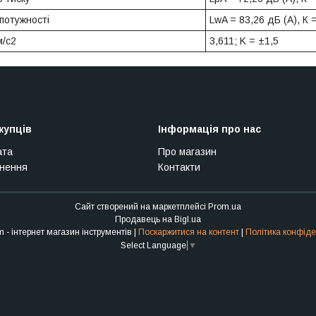
 потужності
LwA = 83,26 дБ (А), К 
м/с2
3,611; K = ±1,5
купців
Інформація про нас
ата
Про магазин
рнення
Контакти
Сайт створений на маркетплейсі
Prom.ua
Продавець на Bigl.ua
Stroy Sam - інтернет магазин інструментів |
Поскаржитися на контент
|
Політика конфіде
Select Language
▼