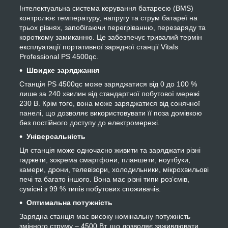
Інтелектуальна система керування батареєю (BMS)
контролює температуру, напругу та струм батареї на
трьох рівнях, запобігаючи перегріванню, перезаряду та
короткому замиканню. Це забезпечує тривалий термін
експлуатації портативної зарядної станції Vitals
Professional PS 4500qc.
Швидке заряджання
Станція PS 4500qc може заряджатися від 0 до 100 %
лише за 240 хвилин від стандартної побутової мережі
230 В. Крім того, вона може заряджатися від сонячної
панелі, що дозволяє використовувати її поза домівкою
без постійного доступу до електромережі.
Універсальність
Ця станція може одночасно живити та заряджати різні
гаджети, зокрема смартфони, планшети, ноутбуки,
камери, дрони, телевізори, холодильники, мікрохвильові
печі та багато іншого. Вона має різні типи розʼємів,
сумісні з 99 % типів побутових споживачів.
Оптимальна потужність
Зарядна станція має високу номінальну потужність
змінного струму – 4500 Вт, що дозволяє заживлювати