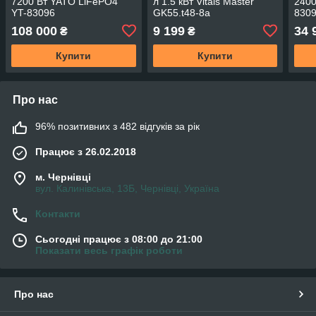
7200 Вт YATO LiFePO4
л 1.5 кВт Vitals Master
2400
YT-83096
GK55.t48-8a
830
108 000
9 199
34 
₴
₴
Купити
Купити
Про нас
96% позитивних з 482 відгуків за рік
Працює з 26.02.2018
м. Чернівці
вул. Калинівська, 13Б, Чернівці, Україна
Контакти
Сьогодні працює з 08:00 до 21:00
Показати весь графік роботи
Про нас