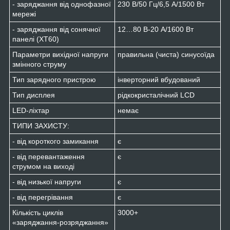
- заряджання від однофазної
230 В/50 Гц/6,5 А/1500 Вт
мережі
- заряджання від сонячної
12…80 В-20 А/1600 Вт
панелі (XT60)
Параметри вихідної напруги
правильна (чиста) синусоїда
змінного струму
Тип зарядного пристрою
інверторний вбудований
Тип дисплея
рідкокристалічний LCD
LED-ліхтар
немає
ТИПИ ЗАХИСТУ:
- від короткого замикання
є
- від перевантаження
є
струмом на виході
- від низької напруги
є
- від перегрівання
є
Кількість циклів
3000+
«заряджання-розряджання»