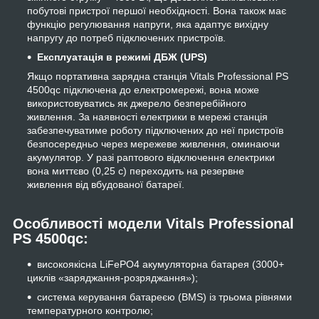
побутові пристрої першої необхідності. Вона також має
функцію регулювання напруги, яка адаптує вихідну
напругу до потреб підключених пристроїв.
Експлуатація в режимі ДБЖ (UPS)
Якщо портативна зарядна станція Vitals Professional PS
4500qc підключена до електромережі, вона може
використовуватись як джерело безперебійного
живлення. За наявності електрики в мережі станція
забезпечуватиме роботу підключених до неї пристроїв
безпосередньо через мережеве живлення, оминаючи
акумулятор. У разі раптового відключення електрики
вона миттєво (0,25 с) переходить на резервне
живлення від вбудованої батареї.
Особливості модели Vitals Professional
PS 4500qc:
високоякісна LiFePO4 акумуляторна батарея (3000+
циклів «заряджання-розряджання»);
система керування батареєю (BMS) із трьома рівнями
температурного контролю;