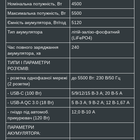
Номінальна потужність, Вт
4500
Максимальна потужність, Вт
5500
Ємність акумулятора, Вт/год
5120
Тип акумулятора
літій-залізо-фосфатний
(LiFePO4)
Час повного заряджання
240
акумулятора, хв
ТИПИ І ПАРАМЕТРИ
РОЗʼЄМІВ:
- розетка однофазної мережі
до 5500 Вт: 230 В/50 Гц
(2 розетки)
- USB-C (100 Вт)
5/9/12/15 В-3 А; 20 В-5 A
- USB-A QC 3.0 (18 Вт)
5 В-3 А; 9 В-2 А; 12 В-1,67 A
- гніздо під автомоб.
12,0 В-10 А
прикурювач (120 Вт)
ПАРАМЕТРИ
АКУМУЛЯТОРА: