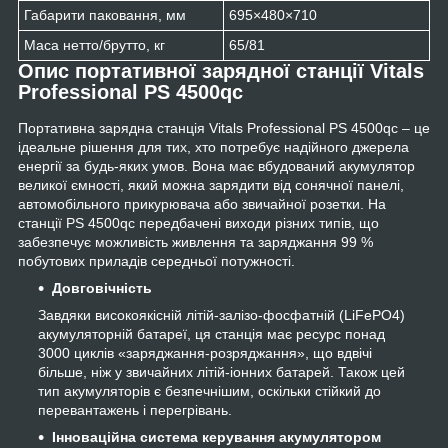
Габарити паковання, мм
695×480×710
Маса нетто/брутто, кг
65/81
Опис портативної зарядної станції Vitals
Professional PS 4500qc
Портативна зарядна станція Vitals Professional PS 4500qc – це
ідеальне рішення для тих, хто потребує надійного джерела
енергії за будь-яких умов. Вона має вбудований акумулятор
великої ємності, який можна зарядити від сонячної панелі,
автомобільного прикурювача або звичайної розетки. На
станції PS 4500qc передбачені виходи різних типів, що
забезпечує можливість живлення та заряджання 99 %
побутових приладів середньої потужності.
Довговічність
Завдяки високоякісній літій-залізо-фосфатній (LiFePO4)
акумуляторній батареї, ця станція має ресурс понад
3000 циклів «заряджання-розряджання», що вдвічі
більше, ніж у звичайних літій-іонних батарей. Також цей
тип акумуляторів є безпечнішим, оскільки стійкий до
перевантажень і перегрівань.
Інноваційна система керування акумулятором