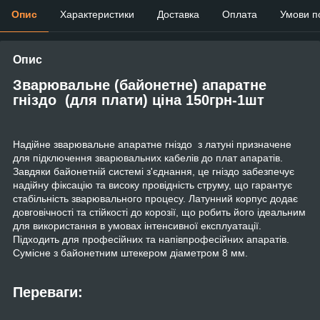
Опис
Характеристики
Доставка
Оплата
Умови п
Опис
Зварювальне (байонетне) апаратне
гніздо (для плати) ціна 150грн-1шт
Надійне зварювальне апаратне гніздо з латуні призначене
для підключення зварювальних кабелів до плат апаратів.
Завдяки байонетній системі з'єднання, це гніздо забезпечує
надійну фіксацію та високу провідність струму, що гарантує
стабільність зварювального процесу. Латунний корпус додає
довговічності та стійкості до корозії, що робить його ідеальним
для використання в умовах інтенсивної експлуатації.
Підходить для професійних та напівпрофесійних апаратів.
Сумісне з байонетним штекером діаметром 8 мм.
Переваги: