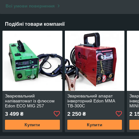
Всі умови повернення
Подібні товари компанії
Зварювальний
Зварювальний апарат
Звар
напівавтомат із флюсом
інверторний Edon ММА
інве
Edon ECO MIG 257
TB-300C
MINI
3 499
2 250
2 1
₴
₴
Купити
Купити