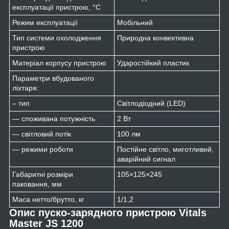
експлуатації пристрою, °C
Режим експлуатації
Мобільний
Тип системи охолодження
Природна конвективна
пристрою
Матеріал корпусу пристрою
Ударостійкий пластик
Параметри вбудованого
ліхтаря:
– тип
Світлодіодний (LED)
— споживана потужність
2 Вт
— світловий потік
100 лм
— режими роботи
Постійне світло, миготливий,
аварійний сигнал
Габаритні розміри
105×125×245
паковання, мм
Маса нетто/брутто, кг
1/1,2
Опис пуско-зарядного пристрою Vitals
Master JS 1200