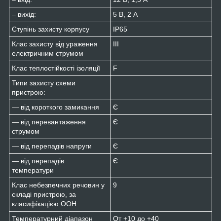
– вихід:
5 В, 2 А
Ступінь захисту корпусу
IP65
Клас захисту від ураження
ІІІ
електричним струмом
Клас теплостійкості ізоляції
F
Типи захисту схеми
пристрою:
— від короткого замикання
Є
— від перевантаження
Є
струмом
— від перепадів напруги
Є
— від перепадів
Є
температури
Клас небезпечних речовин у
9
складі пристрою, за
класифікацією ООН
Температурний діапазон
От +10 до +40