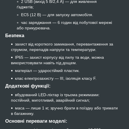
2 USB (вихід 5 В/2,4 А) — для живлення
ґаджетів;
EC5 (12 В) — для запуску автомобіля.
час заряджання — 6 годин від побутової мережі
або прикурювача.
Безпека
захист від короткого замикання, перевантаження за
струмом, перепадів напруги та температури.
IP65 — захист корпусу від пилу та води, можна
використовувати навіть під дощем.
матеріал — ударостійкий пластик.
клас електрозахисту — III, ізоляція класу F.
Додаткові функції:
вбудований LED-ліхтар із трьома режимами:
постійний, миготливий, аварійний сигнал;
маса — лише 1 кг, зручно брати в поїздку або тримати
в багажнику.
Основні переваги моделі: