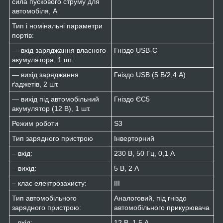
сила пускового струму для
автомобіля, А
Тип і номінальні параметри
портів:
— вхід заряджання власного
Гніздо USB-C
акумулятора, 1 шт.
— вихід заряджання
Гніздо USB (5 В/2,4 А)
ґаджетів, 2 шт.
— вихід під автомобільний
Гніздо ЄС5
акумулятор (12 В), 1 шт.
Режим роботи
S3
Тип зарядного пристрою
Інверторний
– вхід:
230 В, 50 Гц, 0,1 А
– вихід:
5 В, 2 А
– клас електрозахисту:
ІІІ
Тип автомобільного
Аналоговий, під гніздо
зарядного пристрою:
автомобільного прикурювача
– вхід:
12 В, 1,5 А