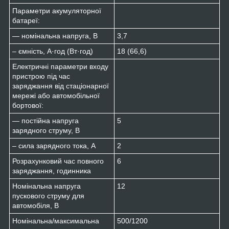
Параметри акумуляторної
батареї:
— номінальна напруга, В
3,7
– ємність, А·год (Вт·год)
18 (66,6)
Електричні параметри входу
пристрою під час
заряджання від стаціонарної
мережі або автомобільної
бортової:
— постійна напруга
5
зарядного струму, В
– сила зарядного тока, А
2
Розрахунковий час повного
6
заряджання, годинника
Номінальна напруга
12
пускового струму для
автомобіля, В
Номінальна/максимальна
500/1200