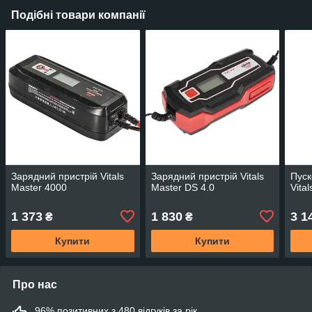
Подібні товари компанії
Зарядний пристрій Vitals
Зарядний пристрій Vitals
Пуск
Master 4000
Master DS 4.0
Vita
1 373
1 830
3 1
₴
₴
Купити
Купити
Про нас
96% позитивних з 480 відгуків за рік