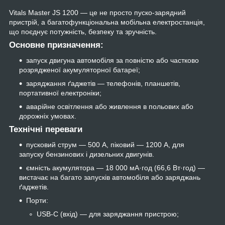
Vitals Master JS 1200 — це не просто пуско-зарядний
пристрій, а багатофункціональна мобільна електростанція,
що поєднує потужність, безпеку та зручність.
Основне призначення:
запуск двигуна автомобіля за повністю або частково
розрядженої акумуляторної батареї;
заряджання ґаджетів — телефонів, планшетів,
портативної електроніки;
аварійне освітлення або живлення в польових або
дорожніх умовах.
Технічні переваги
пусковий струм — 500 А, піковий — 1200 А, для
запуску бензинових і дизельних двигунів.
ємність акумулятора — 18 000 мА·год (66,6 Вт·год) —
вистачає на багато запусків автомобіля або заряджань
ґаджетів.
Порти:
USB-C (вхід) — для заряджання пристрою;