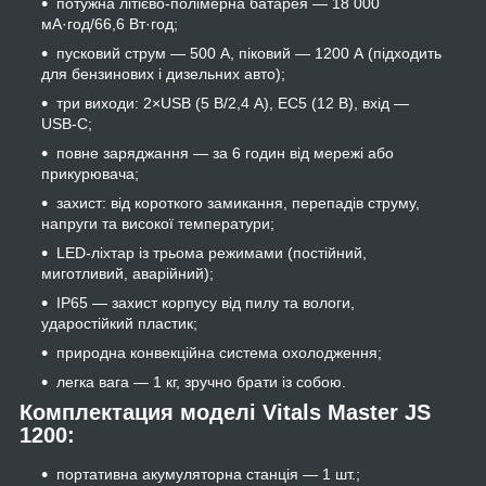
потужна літієво-полімерна батарея — 18 000
мА·год/66,6 Вт·год;
пусковий струм — 500 А, піковий — 1200 А (підходить
для бензинових і дизельних авто);
три виходи: 2×USB (5 В/2,4 А), EC5 (12 В), вхід —
USB-C;
повне заряджання — за 6 годин від мережі або
прикурювача;
захист: від короткого замикання, перепадів струму,
напруги та високої температури;
LED-ліхтар із трьома режимами (постійний,
миготливий, аварійний);
IP65 — захист корпусу від пилу та вологи,
ударостійкий пластик;
природна конвекційна система охолодження;
легка вага — 1 кг, зручно брати із собою.
Комплектация моделі Vitals Master JS
1200:
портативна акумуляторна станція — 1 шт.;