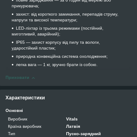
повне заряджання — за 6 годин від мережі або
прикурювача;
захист: від короткого замикання, перепадів струму,
напруги та високої температури;
LED-ліхтар із трьома режимами (постійний,
миготливий, аварійний);
IP65 — захист корпусу від пилу та вологи,
ударостійкий пластик;
природна конвекційна система охолодження;
легка вага — 1 кг, зручно брати із собою.
Приховати
Характеристики
Основні
Виробник
Vitals
Країна виробник
Латвія
Тип
Пуско-зарядний