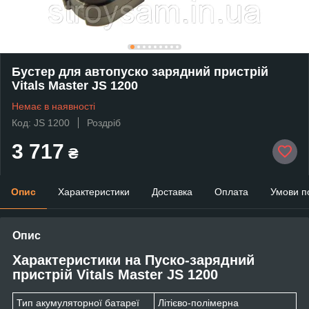
Бустер для автопуско зарядний пристрій
Vitals Master JS 1200
Немає в наявності
Код: JS 1200
Роздріб
3 717
₴
Опис
Характеристики
Доставка
Оплата
Умови п
Опис
Характеристики на Пуско-зарядний
пристрій Vitals Master JS 1200
Тип акумуляторної батареї
Літієво-полімерна