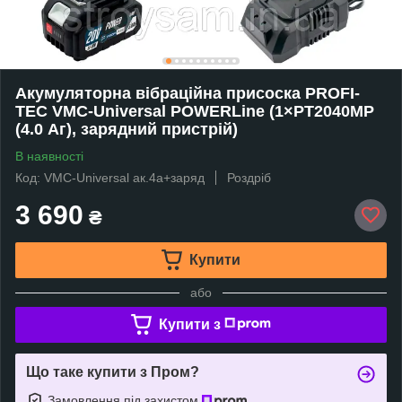
Акумуляторна вібраційна присоска PROFI-
TEC VMC-Universal POWERLine (1×PT2040MP
(4.0 Аг), зарядний пристрій)
В наявності
Код: VMC-Universal ак.4а+заряд
Роздріб
3 690
₴
Купити
або
Купити з
Що таке купити з Пром?
Замовлення під захистом