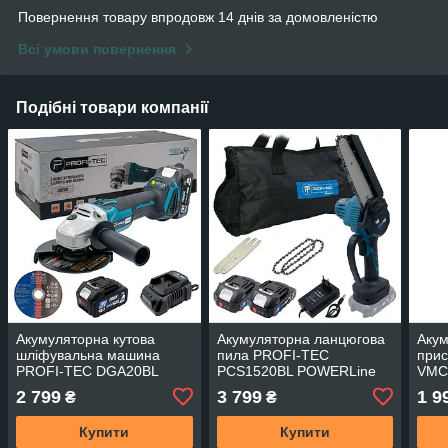
Повернення товару впродовж 14 днів за домовленістю
Всі умови повернення
Подібні товари компанії
Акумуляторна кутова
Акумуляторна ланцюгова
Акум
шліфувальна машина
пила PROFI-TEC
прис
PROFI-TEC DGA20BL
PCS1520BL POWERLine
VMC-
POWERLine (1×PT2040MP
(2×PT2020MP (2.0 Аг),
POW
2 799
3 799
1 9
₴
₴
(4.0 Аг), зарядний
зарядний пристрій)
акум
пристрій)
прис
Купити
Купити