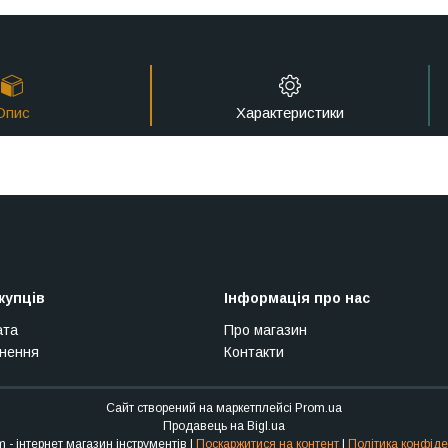
Опис
Характеристики
купців
Інформація про нас
ата
Про магазин
рнення
Контакти
Сайт створений на маркетплейсі
Prom.ua
Продавець на Bigl.ua
Stroy Sam - інтернет магазин інструментів |
Поскаржитися на контент
|
Політика конфіде