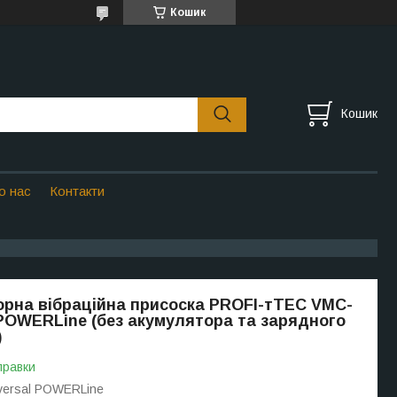
Кошик
Кошик
о нас
Контакти
рна вібраційна присоска PROFI-тTEC VMC-
 POWERLine (без акумулятора та зарядного
)
правки
versal POWERLine