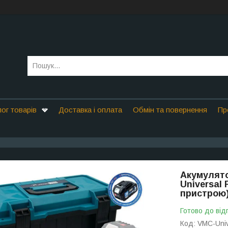
ог товарів
Доставка і оплата
Обмін та повернення
Пр
Акумулято
Universal
пристрою
Готово до від
Код:
VMC-Uni