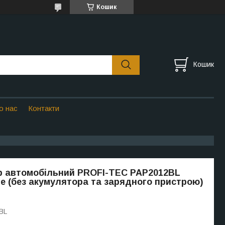
Кошик
Кошик
о нас
Контакти
р автомобільний PROFI-TEC PAP2012BL
 (без акумулятора та зарядного пристрою)
BL