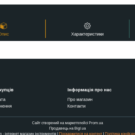
Опис
Характеристики
купців
Інформація про нас
ата
Про магазин
рнення
Контакти
Сайт створений на маркетплейсі
Prom.ua
Продавець на Bigl.ua
Stroy Sam - інтернет магазин інструментів |
Поскаржитися на контент
|
Політика конфіде