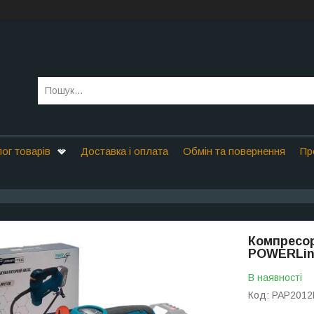
ог товарів
Доставка і оплата
Обмін та повернення
Пр
Компресо
POWERLine
В наявності
Код:
PAP2012