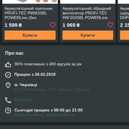
Акумуляторний паяльник
Акумуляторний гібридний
Аку
PROFI-TEC PWM20BL
вентилятор PROFI-TEC
шур
POWERLine (без
PAF2025BL POWERLine
DHP
акумулятора та зарядного
(без акумулятора та
(без
1 599
1 969
2 1
₴
₴
пристрою)
зарядного пристрою)
заря
Купити
Купити
Про нас
96% позитивних з 480 відгуків за рік
Працює з 26.02.2018
м. Чернівці
вул. Калинівська, 13Б, Чернівці, Україна
Контакти
Сьогодні працює з 08:00 до 21:00
Показати весь графік роботи