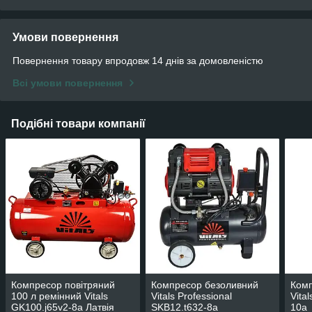
Умови повернення
Повернення товару впродовж 14 днів за домовленістю
Всі умови повернення
Подібні товари компанії
Компресор повітряний
Компресор безоливний
Комп
100 л ремінний Vitals
Vitals Professional
Vita
GK100.j65v2-8a Латвія
SKB12.t632-8a
10a