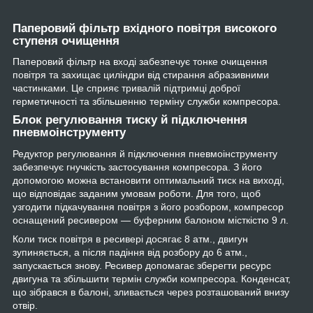
Паперовий фільтр вхідного повітря високого
ступеня очищення
Паперовий фільтр на вході забезпечує тонке очищення
повітря та захищає циліндри від стирання абразивними
частинками. Це сприяє тривалій підтримці доброї
герметичності та збільшенню терміну служби компресора.
Блок регулювання тиску й підключення
пневмоінструменту
Редуктор регулювання й підключення пневмоінструменту
забезпечує гнучкість застосування компресора. З його
допомогою можна встановити оптимальний тиск на виході,
що відповідає заданим умовам роботи. Для того, щоб
узгодити підкачування повітря з його розбором, компресор
оснащений ресивером — буферним балоном місткістю 9 л.
Коли тиск повітря в ресивері досягає 8 атм., двигун
зупиняється, а після падіння від розбору до 6 атм.,
запускається знову. Ресивер допомагає зберегти ресурс
двигуна та збільшити термін служби компресора. Конденсат,
що зібрався в балоні, зливається через розташований внизу
отвір.