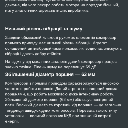
двигуна, від чого ресурс роботи мотора на порядок більший,
ніж у аналогічних агрегатів інших виробників.
Низький рівень вібрації та шуму
Завдяки обмеженій кількості рухомих елементів компресор
прямого приводу має низький рівень вібрацій. Агрегат
оснащений антивібраційними ніжками, які водночас знижують
вібрації і дають добру стійкість.
На відміну від масляних аналогів даний компресор працює
значно тихіше. Рівень шуму не перевищує 69 дБ.
Збільшений діаметр поршня — 63 мм
Компресори з прямим приводом характеризуються високою
частотою роботи поршнів. Даний агрегат оснащений двома
поршнями, що робить можливою дуже інтенсивну роботу.
Збільшений діаметр поршня (63 мм) збільшує повітряний
потік. Великий діаметр та короткий хід поршня — це загальна
тенденція швидкохідних компресорів. Перевага такого типу
установки — великий показник ККД при зниженій витраті
енергії.