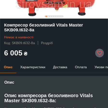
Компресор безоливний Vitals Master
SKB09.t632-8a
Немає в наявності
Код: SKB09.t632-8a
Роздріб
6 005
₴
Опис
Характеристики
Доставка
Оплата
Умови п
Опис
Опис компресора безоливного Vitals
Master SKB09.t632-8a: