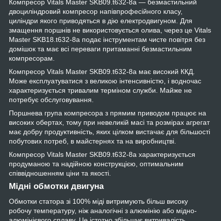
Компресор Vitals Master SKB09.t632-8a — безмастильний
двоциліндровий компресор напівпрофесійного класу,
циліндри якого приводяться в дію електродвигуном. Для
змащення поршнів не використовується олива, через це Vitals
Master SKB18.t632-8a подає інструментам чисте повітря без
домішок та має всі переваги притаманні безмастильним
компресорам.
Компресор Vitals Master SKB09.t632-8a має високий ККД.
Може експлуатуватися з великою інтенсивністю, і водночас
характеризується тривалим терміном служби. Майже не
потребує обслуговування.
Поршнева група компресора з прямим приводом працює на
високих обертах, тому при невеликій масі та розмірах агрегат
має добру продуктивність, яких цілком вистачає для більшості
побутових потреб, в майстернях та на виробництві.
Компресор Vitals Master SKB09.t632-8a характеризується
продуманою та надійною конструкцією, оптимальним
співвідношенням ціни та якості.
Мідні обмотки двигуна
Обмотки статора зі 100% міді витримують більш високу
робочу температуру, ніж аналогічні з алюмінію або мідно-
алюмінієвого сплаву. Це істотно збільшує витривалість