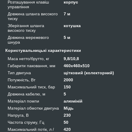
Розташування клавіш
корпус
управління
Довжина шланга високого
7 м
тиску
Зберігання шланга
котушка
високого тиску
Довжина мережевого
5 м
шнура
Користувальницькі характеристики
Маса нетто/брутто, кг
9,8/10,8
Габарити паковання, мм
460х460х510
Тип двигуна
щітковий (колекторний)
Потужність, Вт
2000
Максимальний тиск, бар
150
Довжина кабелю, м
5
Матеріал помпи
алюміній
Матеріал обмотки двигуна
Мідь
Напруга, В
230
Частота струму, Гц
50
Максимальний потік, л /
420