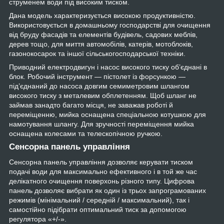
струменем води під високим тиском.
Дана модель характеризується високою продуктивністю.
Використовується в домашньому господарстві для очищення
від бруду фасадів та елементів будівель, садових меблів,
дерев тощо, для миття автомобілів, катерів, мотоблоків,
газонокосарок та іншої сільськогосподарської техніки.
Приводний електродвигун і насос високого тиску об’єднані в
блок. Робочий інструмент — пістолет із форсункою —
під’єднаний до насоса довгим семиметровим шлангом
високого тиску з металевим обплетенням. Щоб шланг не
займав занадто багато місця, не заважав роботі й
переміщенню, мийка оснащена спеціальною котушкою для
намотування шлангу. Для зручності переміщення мийка
оснащена колесами та телескопічною ручкою.
Сенсорна панель управління
Сенсорна панель управління дозволяє керувати тиском
подачі води для максимально ефективного і в той же час
делікатного очищення поверхонь різного типу. Цифрова
панель дозволяє вибрати як один із трьох запрограмованих
режимів (мінімальний / середній / максимальний), так і
самостійно підібрати оптимальний тиск за допомогою
регулятора «+/-».