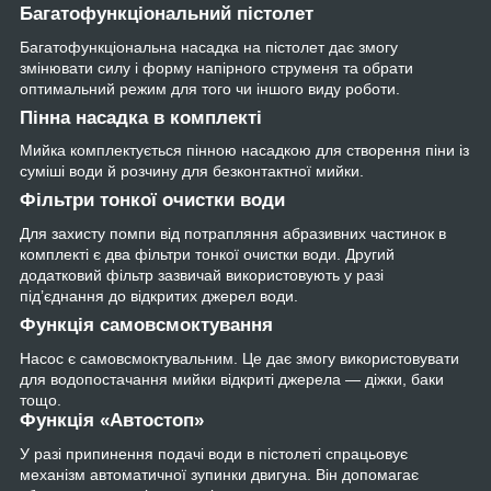
Багатофункціональний пістолет
Багатофункціональна насадка на пістолет дає змогу
змінювати силу і форму напірного струменя та обрати
оптимальний режим для того чи іншого виду роботи.
Пінна насадка в комплекті
Мийка комплектується пінною насадкою для створення піни із
суміші води й розчину для безконтактної мийки.
Фільтри тонкої очистки води
Для захисту помпи від потрапляння абразивних частинок в
комплекті є два фільтри тонкої очистки води. Другий
додатковий фільтр зазвичай використовують у разі
під’єднання до відкритих джерел води.
Функція самовсмоктування
Насос є самовсмоктувальним. Це дає змогу використовувати
для водопостачання мийки відкриті джерела — діжки, баки
тощо.
Функція «Автостоп»
У разі припинення подачі води в пістолеті спрацьовує
механізм автоматичної зупинки двигуна. Він допомагає