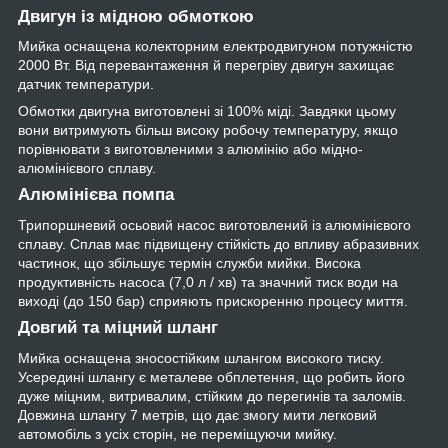
Двигун із мідною обмоткою
Мийка оснащена колекторним електродвигуном потужністю
2000 Вт. Від перевантаження й перегріву двигун захищає
датчик температури.
Обмотки двигуна виготовлені зі 100% міді. Завдяки цьому
вони витримують більш високу робочу температуру, якщо
порівнювати з виготовленими з алюмінію або мідно-
алюмінієвого сплаву.
Алюмінієва помпа
Трипоршневий осьовий насос виготовлений із алюмінієвого
сплаву. Сплав має підвищену стійкість до впливу абразивних
частинок, що збільшує термін служби мийки. Висока
продуктивність насоса (7,0 л / хв) та значний тиск води на
виході (до 150 бар) сприяють прискоренню процесу миття.
Довгий та міцний шланг
Мийка оснащена зносостійким шлангом високого тиску.
Усередині шлангу є металеве обплетення, що робить його
дуже міцним, витривалим, стійким до перегинів та заломів.
Довжина шлангу 7 метрів, що дає змогу мити легковий
автомобіль з усіх сторін, не переміщуючи мийку.