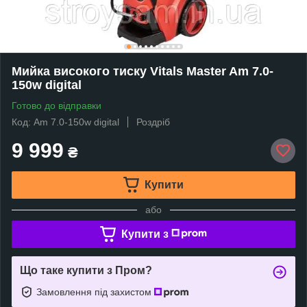
Мийка високого тиску Vitals Master Am 7.0-
150w digital
Готово до відправки
Код: Am 7.0-150w digital
Роздріб
9 999
₴
Купити
або
Купити з
Що таке купити з Пром?
Замовлення під захистом