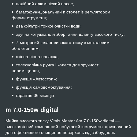
надійний алюмінієвий насос;
багатофункціональний пістолет із регулятором
форми струменя;
два фільтри тонкої очистки води;
зручна котушка для зберігання шлангу високого тиску;
7-метровий шланг високого тиску з металевим
обплетенням;
якісна пінна насадка;
телескопічна ручка і колеса для зручності
переміщення;
функція «Автостоп»;
функція самовсмоктування;
гарантія 36 місяців.
m 7.0-150w digital
Мийка високого тиску Vitals Master Am 7.0-150w digital —
високоякісний компактний побутовий інструмент, призначений
для ефективного очищення поверхонь від забруднень