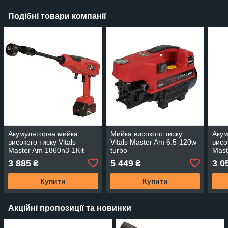
Подібні товари компанії
Акумуляторна мийка
Мийка високого тиску
Акум
високого тиску Vitals
Vitals Master Am 6.5-120w
висо
Master Am 1860n3-1Kit
turbo
Mast
3 885
5 449
3 0
₴
₴
Купити
Купити
Акційні пропозиції та новинки