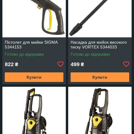
Пістолет для мийки SIGMA
Насадка для мийок високого
5344153
тиску VORTEX 5344033
Готово до відправки
Готово до відправки
822
499
₴
₴
Купити
Купити