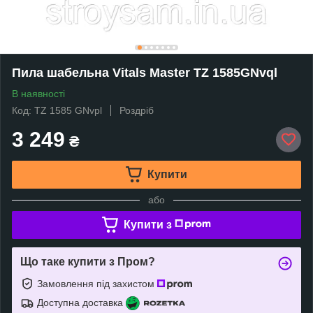
Пила шабельна Vitals Master TZ 1585GNvql
В наявності
Код: TZ 1585 GNvpl
Роздріб
3 249
₴
Купити
або
Купити з
Що таке купити з Пром?
Замовлення під захистом
Доступна доставка