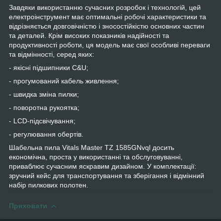
Завдяки використанню сучасних розробок і технологій, цей
електроінструмент має оптимальні робочі характеристики та
відрізняється довговічністю і зносостійкістю основних частин
та деталей. Крім високих показників надійності та
продуктивності роботи, ця модель має свої особливі переваги
та відмінності, серед яких:
- якісні підшипники C&U;
- прогумований кабель живлення;
- швидка зміна пилки;
- поворотна рукоятка;
- LCD-підсвічування;
- регулювання обертів.
Шабельна пила Vitals Master TZ 1585GNvql досить
економічна, проста у використанні та обслуговуванні,
приваблює сучасним яскравим дизайном. У комплектації:
зручний кейс для транспортування та зберігання і відмінний
набір пилкових полотен.
Приховати