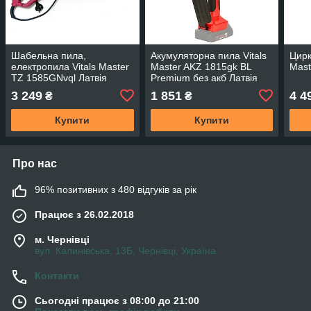
Шабельна пила,
Акумуляторна пила Vitals
Цирк
електропила Vitals Master
Master AKZ 1815gk BL
Mast
TZ 1585GNvql Латвія
Premium без акб Латвія
3 249
1 851
4 4
₴
₴
Купити
Купити
Про нас
96% позитивних з 480 відгуків за рік
Працює з 26.02.2018
м. Чернівці
вул. Калинівська, 13Б, Чернівці, Україна
Контакти
Сьогодні працює з 08:00 до 21:00