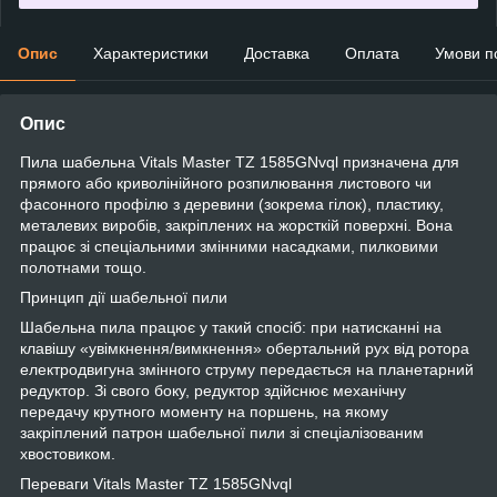
Опис
Характеристики
Доставка
Оплата
Умови п
Опис
Пила шабельна Vitals Master TZ 1585GNvql призначена для
прямого або криволінійного розпилювання листового чи
фасонного профілю з деревини (зокрема гілок), пластику,
металевих виробів, закріплених на жорсткій поверхні. Вона
працює зі спеціальними змінними насадками, пилковими
полотнами тощо.
Принцип дії шабельної пили
Шабельна пила працює у такий спосіб: при натисканні на
клавішу «увімкнення/вимкнення» обертальний рух від ротора
електродвигуна змінного струму передається на планетарний
редуктор. Зі свого боку, редуктор здійснює механічну
передачу крутного моменту на поршень, на якому
закріплений патрон шабельної пили зі спеціалізованим
хвостовиком.
Переваги Vitals Master TZ 1585GNvql