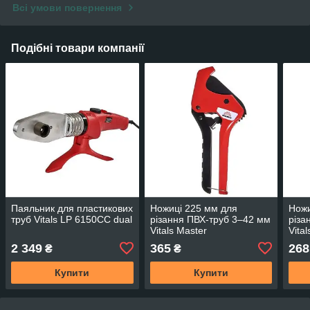
Всі умови повернення
Подібні товари компанії
Паяльник для пластикових
Ножиці 225 мм для
Ножи
труб Vitals LP 6150CC dual
різання ПВХ-труб 3–42 мм
різа
Vitals Master
Vital
2 349
365
268
₴
₴
Купити
Купити