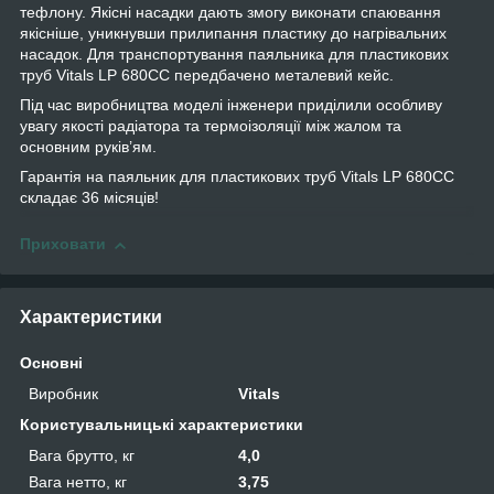
тефлону. Якісні насадки дають змогу виконати спаювання
якісніше, уникнувши прилипання пластику до нагрівальних
насадок. Для транспортування паяльника для пластикових
труб Vitals LP 680CC передбачено металевий кейс.
Під час виробництва моделі інженери приділили особливу
увагу якості радіатора та термоізоляції між жалом та
основним руків’ям.
Гарантія на паяльник для пластикових труб Vitals LP 680CC
складає 36 місяців!
Приховати
Характеристики
Основні
Виробник
Vitals
Користувальницькі характеристики
Вага брутто, кг
4,0
Вага нетто, кг
3,75