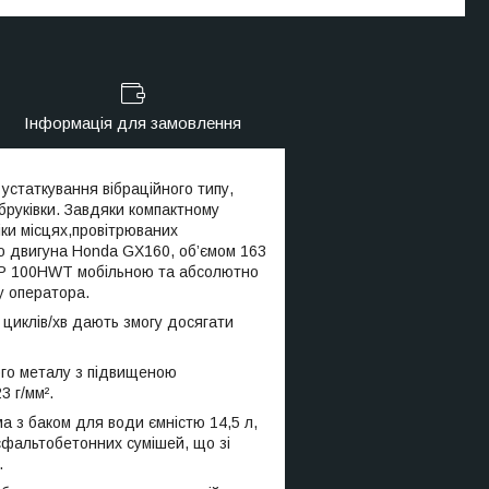
Інформація для замовлення
устаткування вібраційного типу,
бруківки. Завдяки компактному
іки місцях,провітрюваних
го двигуна Honda GX160, об’ємом 163
al TP 100HWT мобільною та абсолютно
у оператора.
0 циклів/хв дають змогу досягати
ного металу з підвищеною
3 г/мм².
а з баком для води ємністю 14,5 л,
сфальтобетонних сумішей, що зі
.