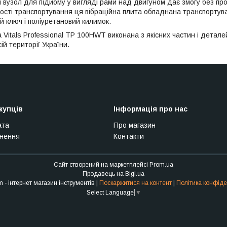
і вузол для підйому у вигляді рами над двигуном дає змогу без пр
ості транспортування ця вібраційна плита обладнана транспортув
й ключ і поліуретановий килимок.
 Vitals Professional TP 100HWT виконана з якісних частин і детале
всій території України.
купців
Інформація про нас
ата
Про магазин
рнення
Контакти
Сайт створений на маркетплейсі
Prom.ua
Продавець на Bigl.ua
Stroy Sam - інтернет магазин інструментів |
Поскаржитися на контент
|
Політика конфіде
Select Language
▼