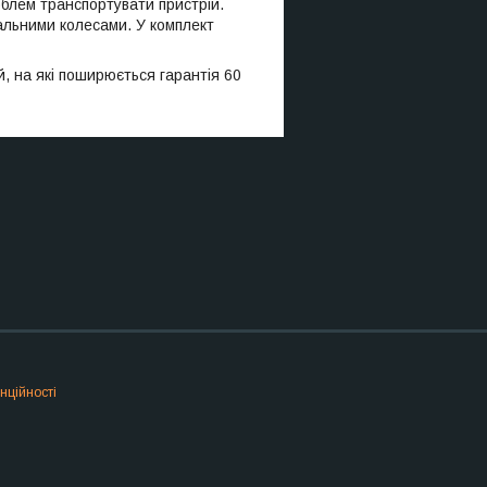
облем транспортувати пристрій.
альними колесами. У комплект
й, на які поширюється гарантія 60
нційності