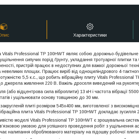
Опис
Характеристики
а Vitals Professional TP 100HWT являє собою дорожньо-будівельне 
ущільнення сипучих порід ґрунту, укладання тротуарної плитки та 
реності, пристрій працює в недоступних для важкої дорожньої техн
а невеликих площах. Працює виріб від одноциліндрового 4-тактно
потужністю 5,5 к.с., що робить вібраційну плиту Vitals Profession
о джерела живлення 220 В. Важіль дроселя виведений на рукоятк
ля (або відцентрова сила віброплити) 13 кН і частота вібрації 550
ьтатів і ущільнювати основу товщиною до 30 мм.
 і закругленій плиті розміром 545x400 мм, виготовленої з високоміц
вібраційна плита Vitals Professional TP 100HWT докладає зусилля 2
ивістю моделі Vitals Professional TP 100HWT є зрошувальна систем
в’язковою умовою для успішного проведення робіт з ущільнення а
ючає налипання оброблюваного матеріалу на підошву робочої плити