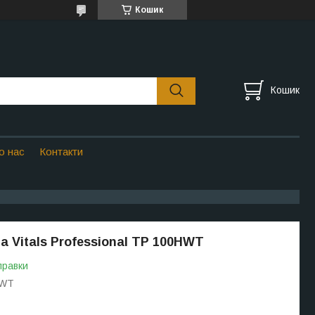
Кошик
Кошик
о нас
Контакти
а Vitals Professional TP 100HWT
правки
HWT