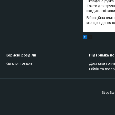
Складана ручка 
Також для зручн
входить свічкови
Вібраційна плита
місяців і діє по 
Корисні розділи
Підтримка по
Каталог товарів
Доставка і опл
Обмін та пове