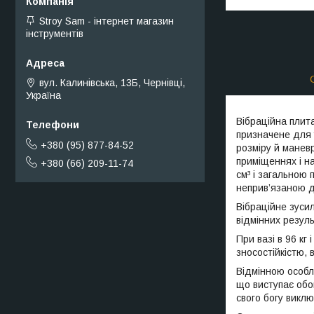
Stroy Sam - інтернет магазин
інструментів
вул. Калинівська, 13Б, Чернівці,
Україна
Вібраційна плит
призначене для 
+380 (95) 877-84-52
розміру й манев
приміщеннях і н
+380 (66) 209-11-74
см³ і загальною 
неприв’язаною д
Вібраційне зусил
відмінних резул
При вазі в 96 кг
зносостійкістю, 
Відмінною особл
що виступає обо
свого богу викл