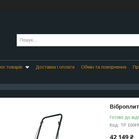
ог товарів
Доставка і оплата
Обмін та повернення
Пр
Віброплит
Готово до від
Код:
TP 100
42 149 ₴