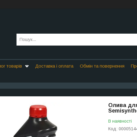
ог товарів
Доставка і оплата
Обмін та повернення
Пр
Олива для
Semisynthe
В наявності
Код:
0000514