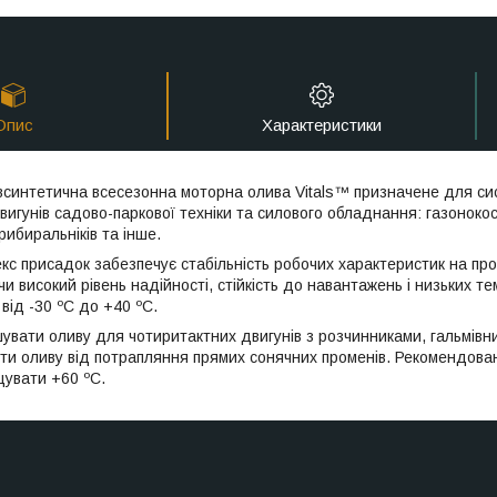
Опис
Характеристики
всинтетична всесезонна моторна олива Vitals™ призначене для с
игунів садово-паркової техніки та силового обладнання: газонокоса
рибиральніків та інше.
с присадок забезпечує стабільність робочих характеристик на прот
чи високий рівень надійності, стійкість до навантажень і низьких 
від -30 ºС до +40 ºC.
увати оливу для чотиритактних двигунів з розчинниками, гальмів
ти оливу від потрапляння прямих сонячних променів. Рекомендова
увати +60 ºC.