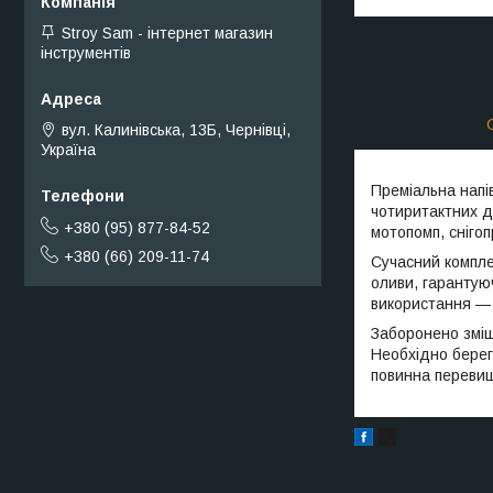
Stroy Sam - інтернет магазин
інструментів
вул. Калинівська, 13Б, Чернівці,
Україна
Преміальна напі
чотиритактних дв
+380 (95) 877-84-52
мотопомп, снігоп
+380 (66) 209-11-74
Сучасний комплек
оливи, гарантую
використання — 
Заборонено зміш
Необхідно берег
повинна перевищ