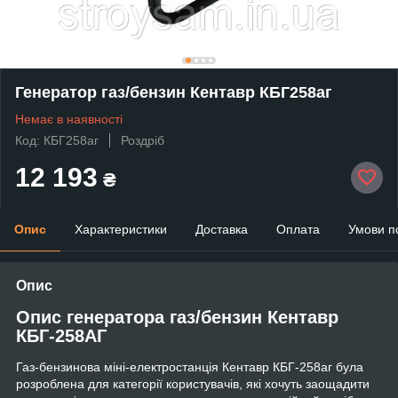
Генератор газ/бензин Кентавр КБГ258аг
Немає в наявності
Код: КБГ258аг
Роздріб
12 193
₴
Опис
Характеристики
Доставка
Оплата
Умови п
Опис
Опис генератора газ/бензин Кентавр
КБГ-258АГ
Газ-бензинова міні-електростанція Кентавр КБГ-258аг була
розроблена для категорії користувачів, які хочуть заощадити