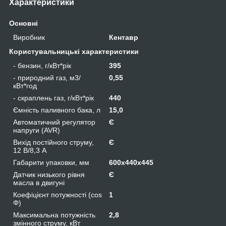
Характеристики
Основні
Виробник
Кентавр
Користувальницькі характеристики
- бензин, г/кВт*рік
395
- природний газ, м3/
0,55
кВт*год
- скраплень газ, г/кВт*рік
440
Ємність паливного бака, л
15,0
Автоматичний регулятор
Є
напруги (AVR)
Вихід постійного струму,
Є
12 В/8,3 А
Габарити упаковки, мм
600х440х445
Датчик низького рівня
Є
масла в двигуні
Коефіцієнт потужності (cos
1
Φ)
Максимальна потужність
2,8
змінного струму, кВт