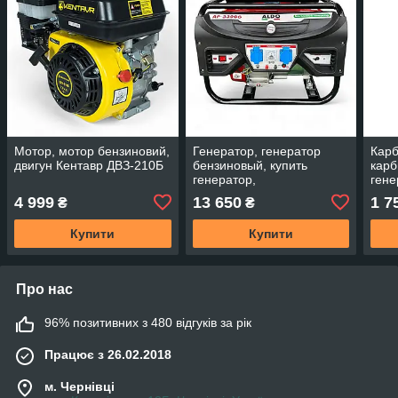
Мотор, мотор бензиновий,
Генератор, генератор
Карб
двигун Кентавр ДВЗ-210Б
бензиновый, купить
карб
генератор,
гене
бензогенераторы Aldo 3.3
4 999
13 650
1 7
₴
₴
кВт Италия
Купити
Купити
Про нас
96% позитивних з 480 відгуків за рік
Працює з 26.02.2018
м. Чернівці