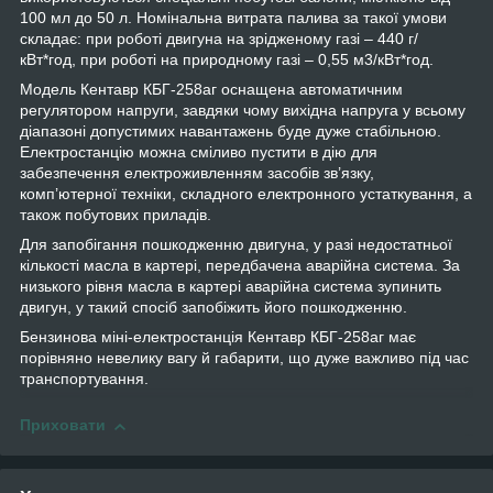
100 мл до 50 л. Номінальна витрата палива за такої умови
складає: при роботі двигуна на зрідженому газі – 440 г/
кВт*год, при роботі на природному газі – 0,55 м3/кВт*год.
Модель Кентавр КБГ-258аг оснащена автоматичним
регулятором напруги, завдяки чому вихідна напруга у всьому
діапазоні допустимих навантажень буде дуже стабільною.
Електростанцію можна сміливо пустити в дію для
забезпечення електроживленням засобів зв’язку,
комп’ютерної техніки, складного електронного устаткування, а
також побутових приладів.
Для запобігання пошкодженню двигуна, у разі недостатньої
кількості масла в картері, передбачена аварійна система. За
низького рівня масла в картері аварійна система зупинить
двигун, у такий спосіб запобіжить його пошкодженню.
Бензинова міні-електростанція Кентавр КБГ-258аг має
порівняно невелику вагу й габарити, що дуже важливо під час
транспортування.
Приховати