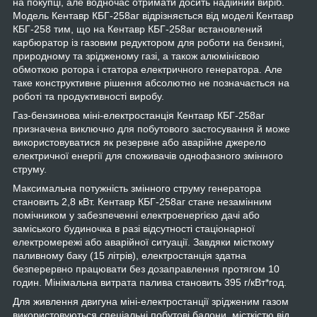
на покупці, але водночас отримати досить надійний виріб.
Модель Кентавр КБГ-258аг відрізняється від моделі Кентавр
КБГ-258 тим, що на Кентавр КБГ-258аг встановлений
карбюратор із газовим редуктором для роботи на бензині,
природному та зрідженому газі, а також алюмінієвою
обмоткою ротора і статора електричного генератора. Але
таке конструктивне рішення абсолютно не позначається на
роботі та продуктивності виробу.
Газ-бензинова міні-електростанція Кентавр КБГ-258аг
призначена виключно для побутового застосування й може
використовуватися як резервне або аварійне джерело
електричної енергії для споживачів однофазного змінного
струму.
Максимальна потужність змінного струму генератора
становить 2,8 кВт. Кентавр КБГ-258аг стане незамінним
помічником у забезпеченні електроенергією дачі або
заміського будиночка в разі відсутності стаціонарної
електромережі або аварійної ситуації. Завдяки місткому
паливному баку (15 літрів), електростанція здатна
безперервно працювати без дозаправлення протягом 10
годин. Мінімальна витрата палива становить 395 г/кВт*год.
Для живлення двигуна міні-електростанції зрідженим газом
використовуються спеціальні побутові балони, місткістю від