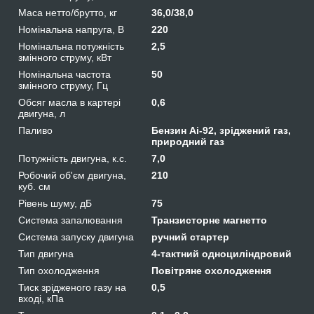
Маса нетто/брутто, кг
36,0/38,0
Номінальна напруга, В
220
Номінальна потужність
2,5
змінного струму, кВт
Номінальна частота
50
змінного струму, Гц
Обсяг масла в картері
0,6
двигуна, л
Паливо
Бензин Аі-92, зріджений газ,
природний газ
Потужність двигуна, к.с.
7,0
Робочий об'єм двигуна,
210
куб. см
Рівень шуму, дБ
75
Система запалювання
Транзисторне магнетто
Система запуску двигуна
ручний стартер
Тип двигуна
4-тактний одноциліндровий
Тип охолодження
Повітряне охолодження
Тиск зрідженого газу на
0,5
вході, кПа