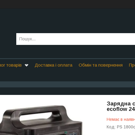
ог товарів
Доставка і оплата
Обмін та повернення
Пр
Зарядна с
ecoflow 24
Немає в наявн
Код:
PS 1800