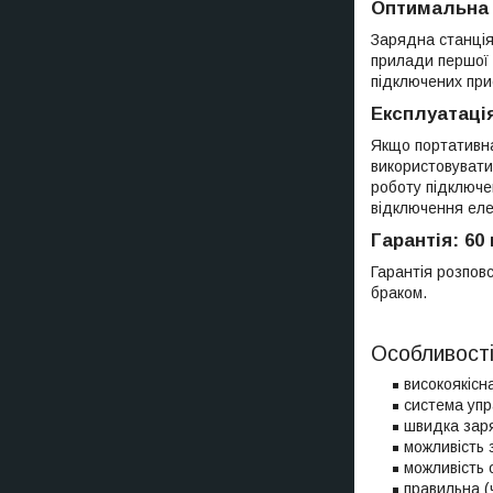
Оптимальна 
Зарядна станція
прилади першої 
підключених при
Експлуатаці
Якщо портативна
використовувати
роботу підключе
відключення еле
Гарантія: 60
Гарантія розповс
браком.
Особливості
високоякісн
система упр
швидка заря
можливість 
можливість 
правильна (