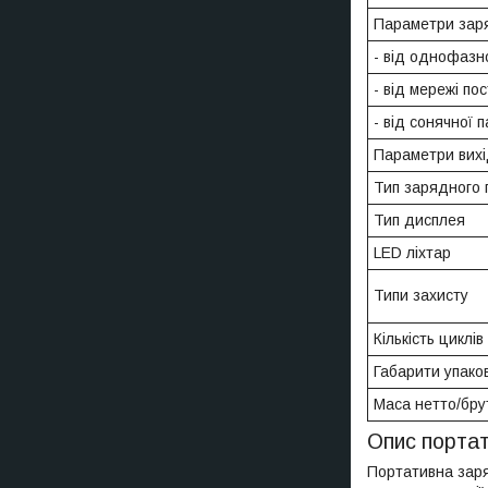
Параметри зар
- від однофазно
- від мережі по
- від сонячної 
Параметри вихі
Тип зарядного
Тип дисплея
LED ліхтар
Типи захисту
Кількість циклі
Габарити упако
Маса нетто/брут
Опис портати
Портативна заряд