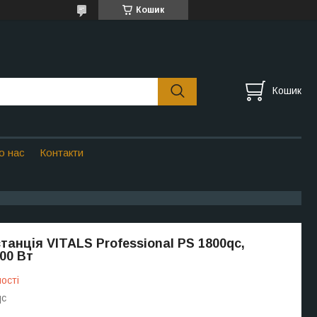
Кошик
Кошик
о нас
Контакти
танція VITALS Professional PS 1800qc,
00 Вт
ості
qc