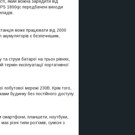
сті, який можна зарядити від
ї PS 1800qc передбачені виходи
иладів.
 станція може працювати від 2000
ип акумуляторів є безпечнішим,
та струм батареї на трьох рівнях,
й термін експлуатації портативної
 побутової мережі 230В. Крім того,
жами будинку без постійного доступу
и смартфони, планшети, ноутбуки,
ає різні типи роз'ємів, сумісні з