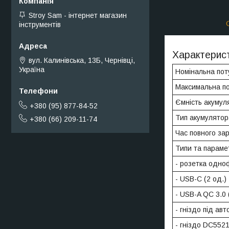
Stroy Sam - інтернет магазин
інструментів
Характерист
вул. Калинівська, 13Б, Чернівці,
Україна
Номінальна поту
Максимальна по
Ємність акумул
+380 (95) 877-84-52
Тип акумулятор
+380 (66) 209-11-74
Час повного зар
Типи та парамет
- розетка одноф
- USB-C (2 од.)
- USB-A QC 3.0 
- гніздо під ав
- гніздо DC552