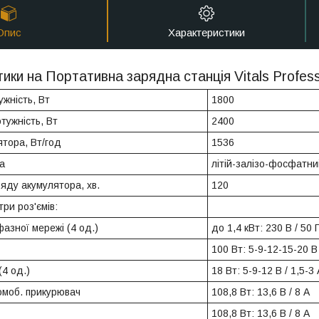
Опис
Характеристики
ики на Портативна зарядна станція Vitals Profes
жність, Вт
1800
тужність, Вт
2400
ятора, Вт/год
1536
а
літій-залізо-фосфатни
яду акумулятора, хв.
120
ри роз'ємів:
азної мережі (4 од.)
до 1,4 кВт: 230 В / 50 
100 Вт: 5-9-12-15-20 В 
(4 од.)
18 Вт: 5-9-12 В / 1,5-3 
томоб. прикурювач
108,8 Вт: 13,6 В / 8 A
1
108,8 Вт: 13,6 В / 8 A