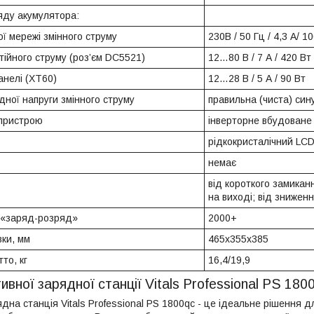
яду акумулятора:
ї мережі змінного струму
230В / 50 Гц / 4,3 А/ 1
стійного струму (роз’єм DC5521)
12…80 В / 7 А / 420 Вт
панелі (XT60)
12…28 В / 5 А / 90 Вт
дної напруги змінного струму
правильна (чиста) син
 пристрою
інверторне вбудоване
рідкокристалічний LC
немає
від короткого замикан
на виході; від зниженн
в «заряд-розряд»
2000+
вки, мм
465х355х385
то, кг
16,4/19,9
вної зарядної станції Vitals Professional PS 180
на станція Vitals Professional PS 1800qc - це ідеальне рішення д