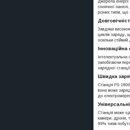
джерела енергії
сонячної панелі
різних типів, щ
Довговічніс
Завдяки високоя
циклів заряду, щ
оскільки стійкий
Інноваційна
Інтелектуальна 
запобігаючи пер
зарядної станції
Швидка заря
Станція PS 1800
вона може заряд
до електромереж
Універсальн
Станція може од
камери, дрони, т
99% типів побуто