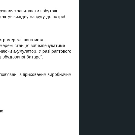
дозволяє запитувати побутові
даптує вихідну напругу до потреб
ктромережі, вона може
 мережі станція забезпечуватиме
наючи акумулятор. У разі раптового
д вбудованої батареї.
 пов'язані із прихованим виробничим
лю;