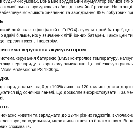
 в будь-яких умовах. Вона має вбудований акумулятор великої ємно
, автомобільного прикурювача або від звичайної розетки. На станці
о забезпечує можливість живлення та заряджання 99% побутових пр
ть
кісній літій-залізо-фосфатній (LiFePO4) акумуляторній батареї, ця
о вдвічі більше, ніж у звичайних літій-іонних батарей. Також цей т
 до перевантажень і перегріву.
 система керування акумулятором
система керування батареєю (BMS) контролює температуру, напругу 
егріву, перезаряду та короткому замиканню. Це забезпечує тривали
 Vitals Professional PS 1800qc.
дка
qc заряджається від 0 до 100% лише за 120 хвилин від стандартної
жатися від сонячної панелі, що дозволяє використовувати її за ме
і.
ість
ночасно живити та заряджати до 12-ти різних гаджетів, включаюч
елевізори, холодильники, мікрохвильові печі та багато іншого. Вона м
вих споживачів.