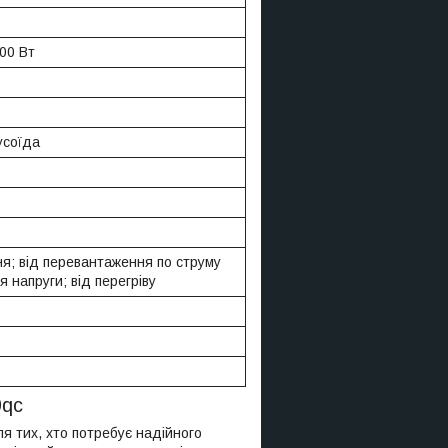
000 Вт
усоїда
D
ня; від перевантаження по струму
я напруги; від перегріву
0qc
ля тих, хто потребує надійного