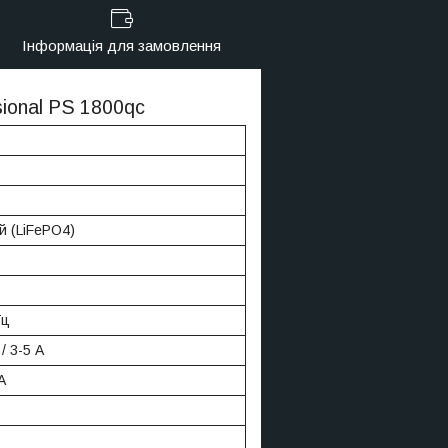
Інформація для замовлення
sional PS 1800qc
й (LiFePO4)
Гц
/ 3-5 A
A