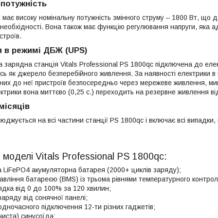
потужність
 має високу номінальну потужність змінного струму – 1800 Вт, що 
необхідності. Вона також має функцію регулювання напруги, яка а
строїв.
я в режимі ДБЖ (UPS)
 зарядна станція Vitals Professional PS 1800qc підключена до еле
сь як джерело безперебійного живлення. За наявності електрики в
них до неї пристроїв безпосередньо через мережеве живлення, ми
ктрики вона миттєво (0,25 с.) переходить на резервне живлення ві
 місяців
юджується на всі частини станції PS 1800qc і включає всі випадки,
 моделі Vitals Professional PS 1800qc:
а LiFePO4 акумуляторна батарея (2000+ циклів заряду);
авління батареєю (BMS) із трьома рівнями температурного контро
дка від 0 до 100% за 120 хвилин;
заряду від сонячної панелі;
одночасного підключення 12-ти різних гаджетів;
чиста) синусоїда;