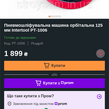
Пневмошліфувальна машина орбітальна 125
мм Intertool РТ-1006
Готово до відправки
Код: РТ-1006
Роздріб
1 899
₴
Купити
або
Купити з
Що таке купити з Пром?
Замовлення під захистом