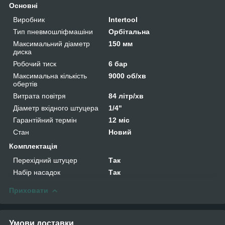
Основні
Виробник
Intertool
Тип пневмошліфмашіни
Орбітальна
Максимальний діаметр
150 мм
диска
Робочий тиск
6 бар
Максимальна кількість
9000 об/хв
обертів
Витрата повітря
84 літр/хв
Діаметр вхідного штуцера
1/4"
Гарантійний термін
12 міс
Стан
Новий
Комплектація
Перехідний штуцер
Так
Набір насадок
Так
Приховати
Умови доставки