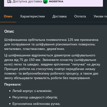
Доступна доставка
Опис
Характеристики
Доставка
Оплата
Умови п
Опис
Шліфмашинка орбітальна пневматична 125 мм призначена
для полірування та шліфування різноманітних поверхонь:
металевих, пластмасових, дерев'яних.
Ці шліфмашинки відрізняються діаметром шліфувального
диска від 75 до 150 мм. Змінювати оснастку (шліфувальне
коло) легко та швидко, завдяки кріпленню "липучка" на диску.
Принцип роботи на стиснутому повітрі передбачає низьку
пожежо- та вибухонебезпеку робочого процесу, а також дає
змогу збільшувати тривалість роботи без перегрівання.
Переваги:
Литий корпус з алюмінію;
Регулятор швидкості обертів;
Ергономічна нейлонова ручка;