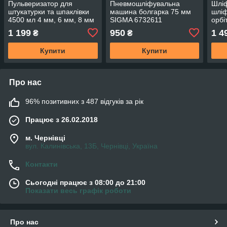
Пульверизатор для
Пневмошліфувальна
Шлі
штукатурки та шпаклівки
машина болгарка 75 мм
шлі
4500 мл 4 мм, 6 мм, 8 мм
SIGMA 6732611
орбі
Intertool PT-0402
Пол
1 199
950
1 4
₴
₴
Купити
Купити
Про нас
96% позитивних з 487 відгуків за рік
Працює з 26.02.2018
м. Чернівці
вул. Калинівська, 13Б, Чернівці, Україна
Контакти
Сьогодні працює з 08:00 до 21:00
Показати весь графік роботи
Про нас