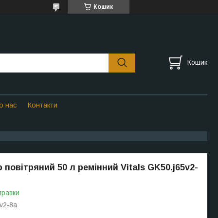
Кошик
Кошик
о нас
Контакти
 повітряний 50 л ремінний Vitals GK50.j65v2-
правки
v2-8a