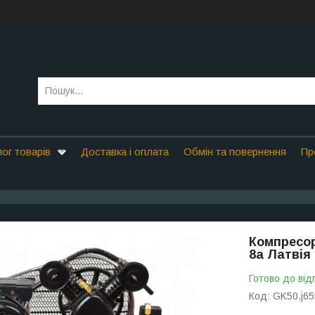
ог товарів
Доставка і оплата
Обмін та повернення
Пр
Компресор
8a Латвія
Готово до від
Код:
GK50.j65