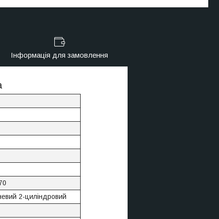
Інформація для замовлення
a
70
евий 2-циліндровий