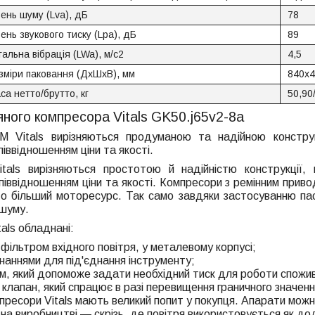
вень шуму (Lva), дБ
78
вень звукового тиску (Lpa), дБ
89
гальна вібрація (LWa), м/с2
4,5
зміри паковання (ДхШхВ), мм
840х4
са нетто/брутто, кг
50,90
яного компресора Vitals GK50.j65v2-8a
М Vitals вирізняються продуманою та надійною конструк
іввідношенням ціни та якості.
tals вирізняються простотою й надійністю конструкції
іввідношенням ціни та якості. Компресори з ремінним приво
о більший моторесурс. Так само завдяки застосуванню пас
 шуму.
als обладнані:
фільтром вхідного повітря, у металевому корпусі;
наннями для під'єднання інструменту;
, який допоможе задати необхідний тиск для роботи спожива
 клапан, який спрацює в разі перевищення граничного значенн
мпресори Vitals мають великий попит у покупця. Апарати можн
, на виробництві — скрізь, де повітря використовується як 