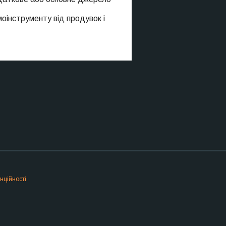
моінструменту від продувок і
нційності