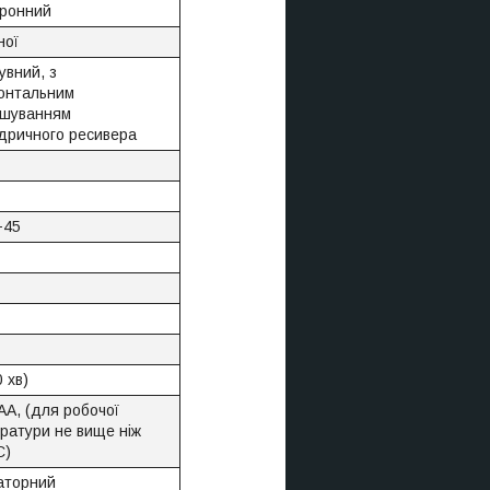
ронний
ної
увний, з
онтальним
ашуванням
дричного ресивера
+45
 хв)
AA, (для робочої
ратури не вище ніж
C)
аторний