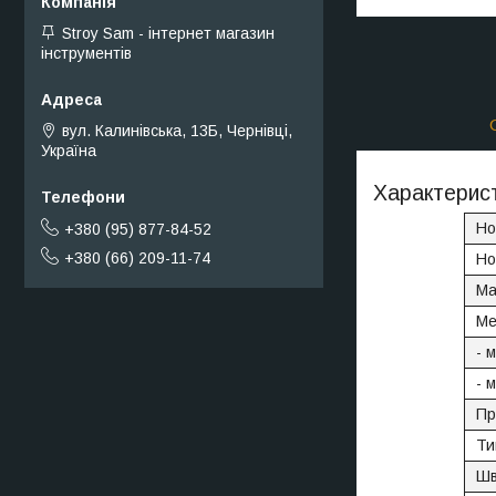
Stroy Sam - інтернет магазин
інструментів
вул. Калинівська, 13Б, Чернівці,
Україна
Характерист
Но
+380 (95) 877-84-52
+380 (66) 209-11-74
Но
Ма
Ме
- 
- 
Пр
Ти
Шв