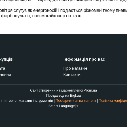
овітря слугує як енергоносій і подається різноманітному пнев
 фарбопультів, пневмогайковертів та ін.
купців
Інформація про нас
ата
Про магазин
рнення
Контакти
Сайт створений на маркетплейсі
Prom.ua
Продавець на Bigl.ua
Stroy Sam - інтернет магазин інструментів |
Поскаржитися на контент
|
Політика конфіде
Select Language
▼