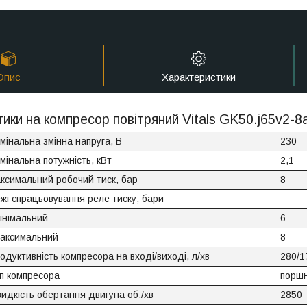
Опис
Характеристики
ики на компресор повітряний Vitals GK50.j65v2-8
мінальна змінна напруга, В
230
мінальна потужність, кВт
2,1
ксимальний робочий тиск, бар
8
жі спрацьовування реле тиску, бари
мінімальний
6
максимальний
8
одуктивність компресора на вході/виході, л/хв
280/1
п компресора
поршн
идкість обертання двигуна об./хв
2850