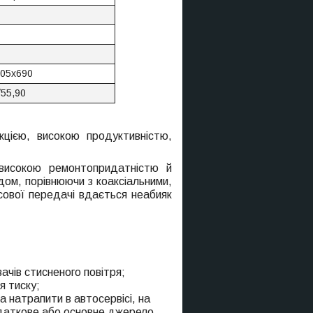
05х690
/55,90
цією, високою продуктивністю,
, високою ремонтопридатністю й
дом, порівнюючи з коаксіальними,
ової передачі вдається неабияк
чів стисненого повітря;
я тиску;
а натрапити в автосервісі, на
додаткове або основне джерело