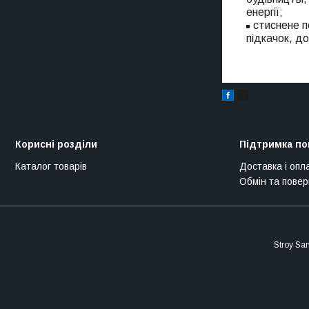
енергії;
стиснене п
підкачок, до
Корисні розділи
Підтримка по
Каталог товарів
Доставка і опл
Обмін та пове