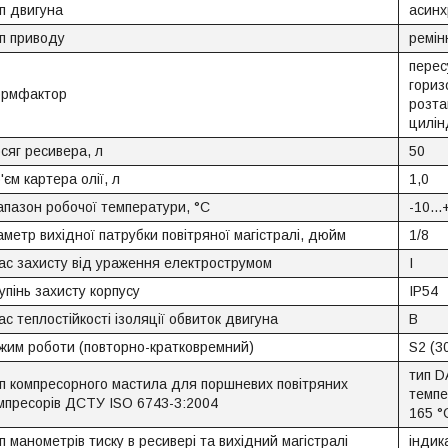
п двигуна
асинх
п приводу
ремін
перес
гориз
рмфактор
розт
цилін
сяг ресивера, л
50
'єм картера олії, л
1,0
апазон робочої температури, °C
-10...
аметр вихідної патрубки повітряної магістралі, дюйм
1/8
ас захисту від ураження електрострумом
I
упінь захисту корпусу
IP54
ас теплостійкості ізоляції обвиток двигуна
B
жим роботи (повторно-кратковремний)
S2 (30
тип D
п компресорного мастила для поршневих повітряних
темпе
мпресорів ДСТУ ISO 6743-3:2004
165 °
п манометрів тиску в ресивері та вихідний магістралі
індик