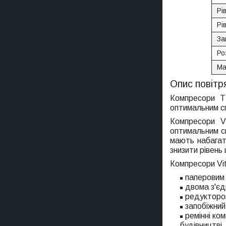
Рі
Рі
За
Ро
Ма
Опис повітр
Компресори Т
оптимальним сп
Компресори Vi
оптимальним сп
мають набагат
знизити рівень
Компресори Vit
паперовим 
двома з'єд
редуктором
запобіжний
ремінні ко
будівництві