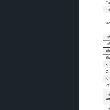
Ти
Ти
Фо
Об
Об
Ді
Ді
Кл
Ст
Кл
Ре
Ти
ко
Ти