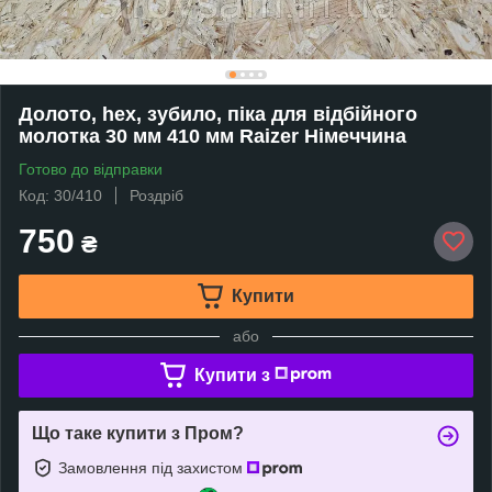
Долото, hex, зубило, піка для відбійного
молотка 30 мм 410 мм Raizer Німеччина
Готово до відправки
Код: 30/410
Роздріб
750
₴
Купити
або
Купити з
Що таке купити з Пром?
Замовлення під захистом