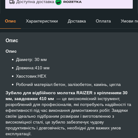
Доступна доставка
Опис
Характеристики
Доставка
Оплата
Умови п
Опис
Опис
Діаметр: 30 мм
Довжина:410 мм
Хвостовик:HEX
Робочий матеріал:бетон, залізобетон, камінь, цегла
Зубило для відбійного молотка RAIZER з кріпленням 30
мм, завдовжки 410 мм
— це високоякісний інструмент,
розроблений для професіоналів, які потребують надійності та
ефективності під час виконання демонтажних робіт. Завдяки
своїм ідеально підібраним розмірам і виготовленню з
високоміцної сталі, це зубило забезпечує чудову
продуктивність і довговічність, необхідні для важких умов
експлуатації.