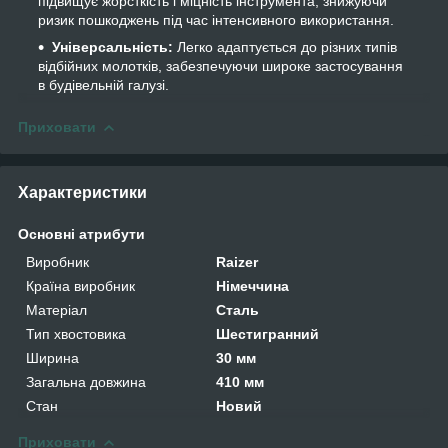
підвищує жорсткість і міцність інструмента, знижуючи
ризик пошкоджень під час інтенсивного використання.
Універсальність:
Легко адаптується до різних типів
відбійних молотків, забезпечуючи широке застосування
в будівельній галузі.
Приховати
Характеристики
Основні атрибути
Виробник
Raizer
Країна виробник
Німеччина
Матеріал
Сталь
Тип хвостовика
Шестигранний
Ширина
30 мм
Загальна довжина
410 мм
Стан
Новий
Приховати