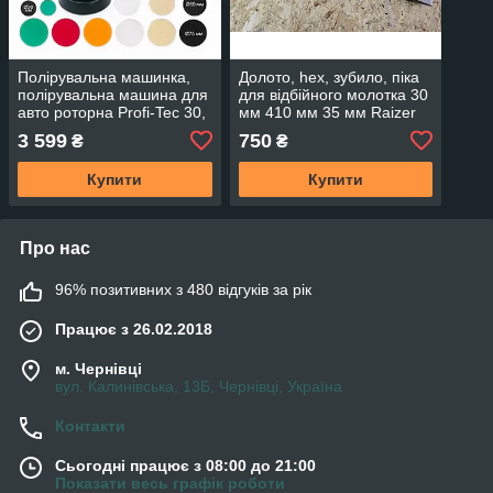
Полірувальна машинка,
Долото, hex, зубило, піка
полірувальна машина для
для відбійного молотка 30
авто роторна Profi-Tec 30,
мм 410 мм 35 мм Raizer
50, 75ммм Німеччина
Німеччина
3 599
750
₴
₴
Купити
Купити
Про нас
96% позитивних з 480 відгуків за рік
Працює з 26.02.2018
м. Чернівці
вул. Калинівська, 13Б, Чернівці, Україна
Контакти
Сьогодні працює з 08:00 до 21:00
Показати весь графік роботи