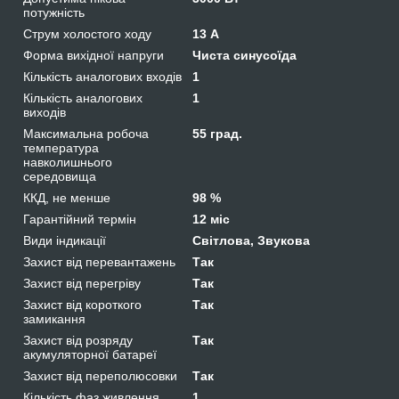
потужність
Струм холостого ходу
13 А
Форма вихідної напруги
Чиста синусоїда
Кількість аналогових входів
1
Кількість аналогових
1
виходів
Максимальна робоча
55 град.
температура
навколишнього
середовища
ККД, не менше
98 %
Гарантійний термін
12 міс
Види індикації
Світлова, Звукова
Захист від перевантажень
Так
Захист від перегріву
Так
Захист від короткого
Так
замикання
Захист від розряду
Так
акумуляторної батареї
Захист від переполюсовки
Так
Кількість фаз живлення
1