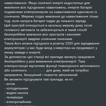
навантаження. Якщо сонячної енергії недостатньо для
живлення всіх під'єднаних навантажень, енергія батареї
подаватиме електроенергію на навантаження одночасно із
сонячною. Мережа подає живлення до навантаження тільки
тоді, коли напруга батареї падає до низького заряду.
Цей пристрій інтегрується в загальну мережу дому після
головного автомата та забезпечується в такий спосіб
безперебійне живлення всіх пристроїв і економія
електроенергії завдяки сонячним паненкам.
Також його можна під'єднати в розетку 220V для заряджання
акумуляторів і у вас буде вихід з інвертора на продовжуєт, у
якому завжди є енергія.
За допомогою цієї станції всі прилади зможуть працювати
безперебійно у разі вимкнення електроенергії. Така
електростанція картатиме функції повноцінного автономного
або сонячного
генератора
для дому, який не потрібно
заправляти, безшумний і повністю автономний.
Ви зможете під'єднувати такі прилади, як-от:
- котли
- холодильники
- водяні насоси
- телевізори
- електрочайники