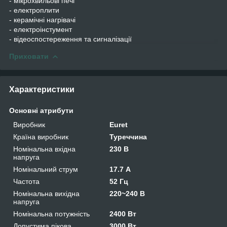
- мікрохвильові печі
- електроплити
- керамічні нагрівачі
- електроінстумент
- відеоспостереження та сигналізації
Приховати
Характеристики
Основні атрибути
Виробник
Euret
Країна виробник
Туреччина
Номінальна вхідна
230 В
напруга
Номінальний струм
17.7 А
Частота
52 Гц
Номінальна вихідна
220~240 В
напруга
Номінальна потужність
2400 Вт
Допустима пікова
3000 Вт