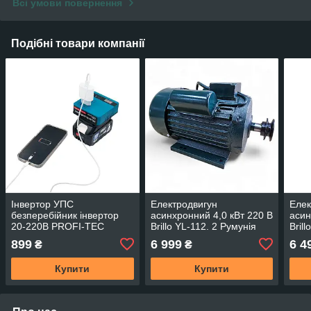
Всі умови повернення
Подібні товари компанії
Інвертор УПС
Електродвигун
Елек
безперебійник інвертор
асинхронний 4,0 кВт 220 В
асин
20-220В PROFI-TEC
Brillo YL-112. 2 Румунія
Bril
PCB1220 Німеччина
899
6 999
6 4
₴
₴
Купити
Купити