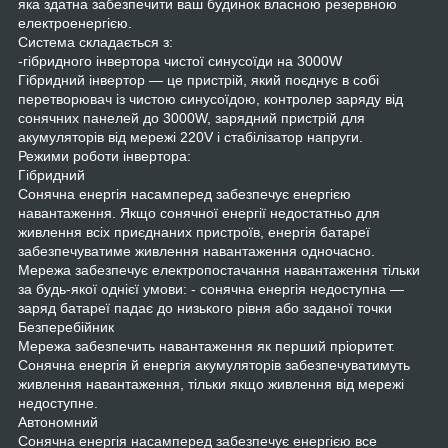
яка здатна забезпечити ваш будинок власною резервною
електроенергією.
Система складається з:
-гібридного інвертора чистої синусоїди на 3000W
Гібридний інвертор — це пристрій, який поєднує в собі
перетворювач із чистою синусоїдою, контролер заряду від
сонячних панелей до 3000W, зарядний пристрій для
акумуляторів від мережі 220V і стабілізатор напруги.
Режими роботи інвертора:
Гібридний
Сонячна енергія насамперед забезпечує енергією
навантаження. Якщо сонячної енергії недостатньо для
живлення всіх приєднаних пристроїв, енергія батареї
забезпечуватиме живлення навантаження одночасно.
Мережа забезпечує електропостачання навантаження тільки
за будь-якої однієї умови: - сонячна енергія недоступна —
заряд батареї падає до низького рівня або заданої точки
Безперебійник
Мережа забезпечить навантаження як перший пріоритет.
Сонячна енергія й енергія акумуляторів забезпечуватимуть
живлення навантаження, тільки якщо живлення від мережі
недоступне.
Автономний
Сонячна енергія насамперед забезпечує енергією все