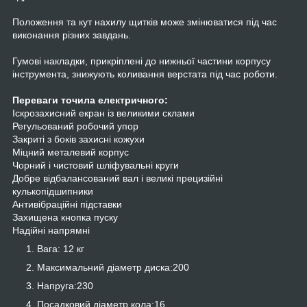
Положення та кут нахилу щитків може змінюватися під час
виконання різних завдань.
Гумові накладки, прикріплені до нижньої частини корпусу
інструмента, знижують коливання верстата під час роботи.
Переваги точила електричного:
Іскрозахисний екран із великими склами
Регульований робочий упор
Закриті з боків захисні кожухи
Міцний металевий корпус
Чорний і чистовий шліфувальні круги
Добре відбалансований вал і великі прецизійні
кулькопідшипники
Антивібраційні підставки
Захищена кнопка пуску
Надійні напрямні
Вага: 12 кг
Максимальний діаметр диска:200
Напруга:230
Посадковий діаметр кола:16