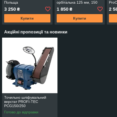
Польща
орбітальна 125 мм, 150
ProC
мм Flink 980вт Польща
3 250
1 850
2 5
₴
₴
Купити
Купити
Акційні пропозиції та новинки
Точильно шліфувальний
верстат PROFI-TEC
PCG150/250
Готово до відправки