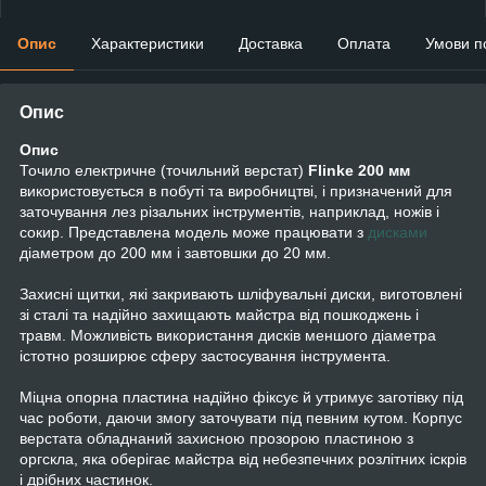
Опис
Характеристики
Доставка
Оплата
Умови п
Опис
Опис
Точило електричне (точильний верстат)
Flinke 200 мм
використовується в побуті та виробництві, і призначений для
заточування лез різальних інструментів, наприклад, ножів і
сокир. Представлена модель може працювати з
дисками
діаметром до 200 мм і завтовшки до 20 мм.
Захисні щитки, які закривають шліфувальні диски, виготовлені
зі сталі та надійно захищають майстра від пошкоджень і
травм. Можливість використання дисків меншого діаметра
істотно розширює сферу застосування інструмента.
Міцна опорна пластина надійно фіксує й утримує заготівку під
час роботи, даючи змогу заточувати під певним кутом. Корпус
верстата обладнаний захисною прозорою пластиною з
оргскла, яка оберігає майстра від небезпечних розлітних іскрів
і дрібних частинок.