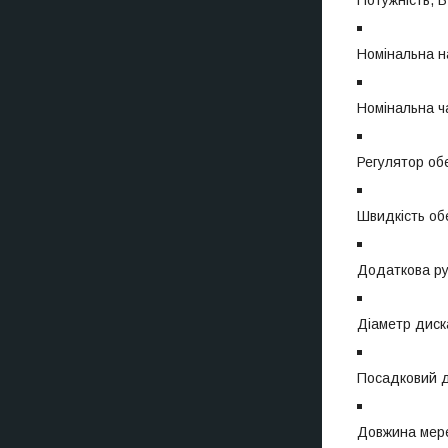
Номінальна на
Номінальна ча
Регулятор обе
Швидкість обе
Додаткова ру
Діаметр диск
Посадковий д
Довжина мере