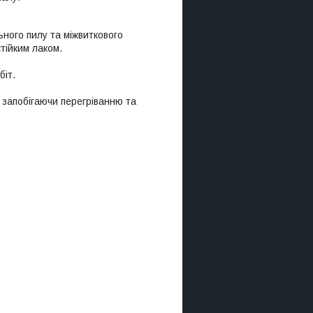
ого пилу та міжвиткового
тійким лаком.
біт.
запобігаючи перегріванню та