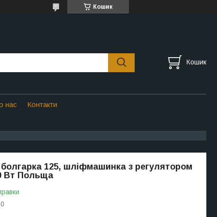
Кошик
Кошик
о нас
Контакти
 болгарка 125, шліфмашинка з регулятором
00 Вт Польща
правки
00