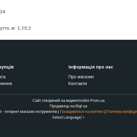
 24
тто, кг: 1,7/2,2
купців
Інформація про нас
ата
Про магазин
рнення
Контакти
Сайт створений на маркетплейсі
Prom.ua
Продавець на Bigl.ua
Stroy Sam - інтернет магазин інструментів |
Поскаржитися на контент
|
Політика конфіде
Select Language
▼