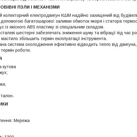
ОВІВНІ ПЗЛИ І МЕХАНІЗМИ
колекторний електродвигун КШМ надійно захищений від будівельн
 допомогою багатошарової заливки обмоток якоря і статора термос
ус із якісного ABS пластику зі спеціальним складом.
 сталеві шестерні забезпечать зниження шуму та вібрації під час ро
 мастило збільшить термін експлуатації інструмента.
на система охолодження ефективно відводить тепло від двигуна, 
термін роботи.
Я
 кутова
жух;
ка;
 талон.
ИКИ
лення: Мережа
т: 1300