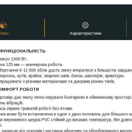
Опис
Характеристики
 ФУНКЦІОНАЛЬНІСТЬ
вигун
1300 Вт.
ска
125 мм — маневрова робота.
бертання 0-11 000 об/хв дасть змогу впоратися з більшістю завдан
ерхонь, кутів, крайок, зварних швів, балок, швелерів, арматури.
працювати з різними матеріалами та дисками різних типів.
 КОМФОРТ РОБОТИ
розмір дає змогу легко керувати болгаркою в обмеженому просторі
нь вібрацій.
са сприяє тривалій роботі без втоми.
ка може бути встановлена в одне з двох положень для більшого 
и мережевого шнура PVC стійкий до високих температур. Він довгов
ю.
 захищає від осколків і частинок абразиву та оброблюваного матер