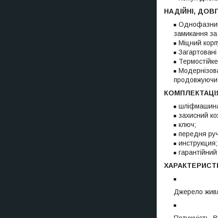
НАДІЙНІ, ДОВГ
Однофазний 
замикання за
Міцний корп
Загартовані
Термостійке
Модернізова
продовжуючи 
КОМПЛЕКТАЦІ
шліфмашина
захисний ко
ключ;
передня руч
инструкция;
гарантійний
ХАРАКТЕРИСТ
Джерело жив
Потужність, В