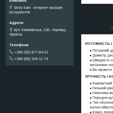
Stroy Sam - інтернет магазин
інструментів
вул. Калинівська, 13Б, Чернівці,
Україна
ПОТУЖНІСТЬ І
Потужний
д
+380 (95) 877-84-52
Діаметр
ди
+380 (66) 209-11-74
Швидкість о
металевих пов
Ви зможете 
ЗРУЧНІСТЬ І
Компактний 
Низький ріве
Невелика ма
Передня руч
Тип оболонк
вогнестійкіст
Кожух диска