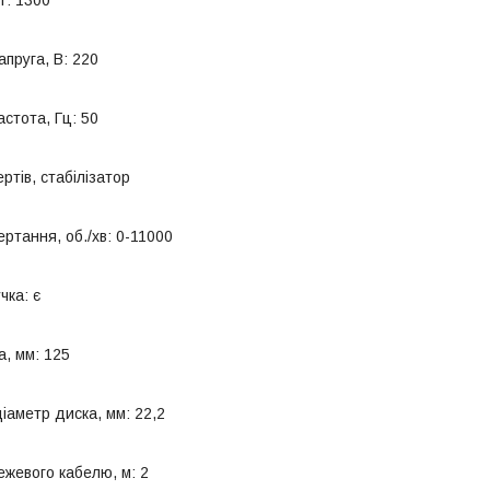
пруга, В: 220
стота, Гц: 50
ртів, стабілізатор
ртання, об./хв: 0-11000
чка: є
а, мм: 125
іаметр диска, мм: 22,2
жевого кабелю, м: 2