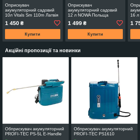
Оприскувач
Оприскувач
Опр
акумуляторний садовий
акумуляторний садовий
акум
10л Vitals Sm 110m Латвія
12 л NOWA Польща
16 л
1 450
1 499
1 7
₴
₴
Купити
Купити
Акційні пропозиції та новинки
Обприскувач акумуляторний
Обприскувач акумуляторний
PROFI-TEC PS-5L E-Handle
PROFI-TEC PS1610