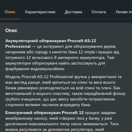
Опис
Характеристики
Доставка
Оплата
Умови п
Опис
Акумуляторний обприскувач Procraft AS-12
Professional
— це інструмент для обприскування дерев,
чагарників або городу з ємністю бака 12 літрів і працює від
потужного 12 вольтового 8 амперного акумулятора. Такі
акумуляторні обприскувачі навіть застосовують для
фарбування водоемульсійкою.
Модель Procraft AS-12 Professional зручна у використанні та
має вигляд ранця, який кріпиться на спині та вага всього
бачка рівномірно розподіляється на всій спині та плечі. Бак
виготовлений із міцного пластику, також передбачений фільтр
грубого очищення, що дає змогу запобігти потраплянню
сторонніх великих частинок всередину бака.
Електричний обприскувач Procraft 12
працює завдяки
мембранному насосу, який створює тиск у бачку, у разі
досягнення максимального тиску насос вимикається. Тиск
можна регулювати за допомогою регулятора, який