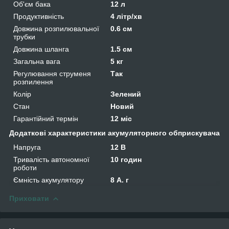
Об'єм бака
12 л
Продуктивність
4 літр/хв
Довжина розпилювальної
0.6 см
трубки
Довжина шланга
1.5 см
Загальна вага
5 кг
Регулювання струменя
Так
розпилення
Колір
Зелений
Стан
Новий
Гарантійний термін
12 міс
Додаткові характеристики акумуляторного обприскувача
Напруга
12 В
Тривалість автономної
10 годин
роботи
Ємність акумулятору
8 А. г
Приховати