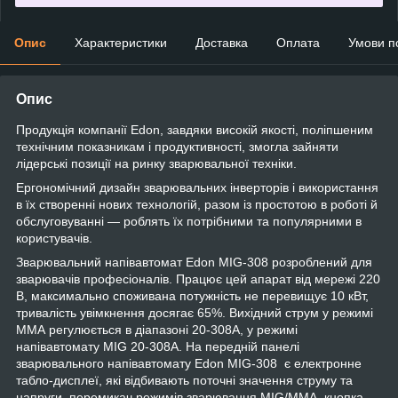
Опис
Характеристики
Доставка
Оплата
Умови п
Опис
Продукція компанії Edon, завдяки високій якості, поліпшеним
технічним показникам і продуктивності, змогла зайняти
лідерські позиції на ринку зварювальної техніки.
Ергономічний дизайн зварювальних інверторів і використання
в їх створенні нових технологій, разом із простотою в роботі й
обслуговуванні — роблять їх потрібними та популярними в
користувачів.
Зварювальний напівавтомат Edon MIG-308 розроблений для
зварювачів професіоналів. Працює цей апарат від мережі 220
В, максимально споживана потужність не перевищує 10 кВт,
тривалість увімкнення досягає 65%. Вихідний струм у режимі
ММА регулюється в діапазоні 20-308А, у режимі
напівавтомату MIG 20-308А. На передній панелі
зварювального напівавтомату Edon MIG-308 є електронне
табло-дисплеї, які відбивають поточні значення струму та
напруги, перемикач режимів зварювання MIG/MMA, кнопка