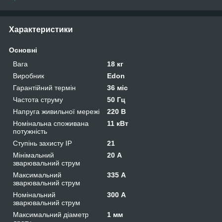
Характеристики
Основні
Вага
18 кг
Виробник
Edon
Гарантійний термін
36 міс
Частота струму
50 Гц
Напруга живильної мережі
220 В
Номінальна споживана
11 кВт
потужність
Ступінь захисту IP
21
Мінімальний
20 А
зварювальний струм
Максимальний
335 А
зварювальний струм
Номінальний
300 А
зварювальний струм
Максимальний діаметр
1 мм