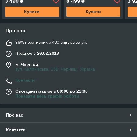
3 499
8 499
3 9
₴
₴
Купити
Купити
Про нас
96% позитивних з 480 відгуків за рік
Працює з 26.02.2018
м. Чернівці
вул. Калинівська, 13Б, Чернівці, Україна
Контакти
Сьогодні працює з 08:00 до 21:00
Показати весь графік роботи
Про нас
Контакти