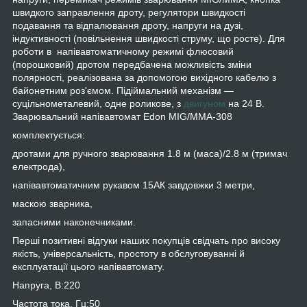
швидкого заправлення дроту, регулятори швидкості
подавання та відпалювання дроту, напруги на дузі,
індуктивності (повільнення швидкості струму, що росте). Для
роботи в напівавтоматичному режимі флюсовий
(порошковий) дротом передбачена можливість зміни
полярності, реалізована за допомогою вихідного кабелю з
байонетним роз'ємом. Підіймальний механізм —
суцільнометалевий, одне роликове, з
двигуном
на 24 В.
Зварювальний напівавтомат Edon MIG/MMA-308
комплектується:
дротами для ручного зварювання 1.8 м (маса)/2.8 м (тримач
електрода),
напівавтоматичним рукавом 15АК завдовжки 3 метри,
маскою зварника,
запасними наконечниками.
Перші позитивні відгуки наших покупців свідчать про високу
якість, універсальність, простоту в обслуговуванні й
експлуатації цього напівавтомату.
Напруга, В:220
Частота тока, Гц:50