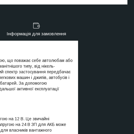
Інформація для замовлення
кою, що поважає себе автолюбам або
нітнішого типу, від нікель-
окий спектр застосування передбачає
егкових машин і джипів, автобусів і
 батарей. За допомогою
альшої активної експлуатації
гою на 12 В. Це звичайні
напругою на 24 В ЗП для АКБ може
 для власників вантажного