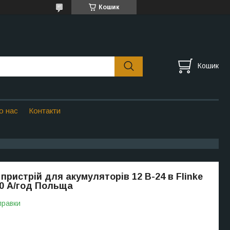
Кошик
Кошик
о нас
Контакти
пристрій для акумуляторів 12 В-24 в Flinke
0 А/год Польща
правки