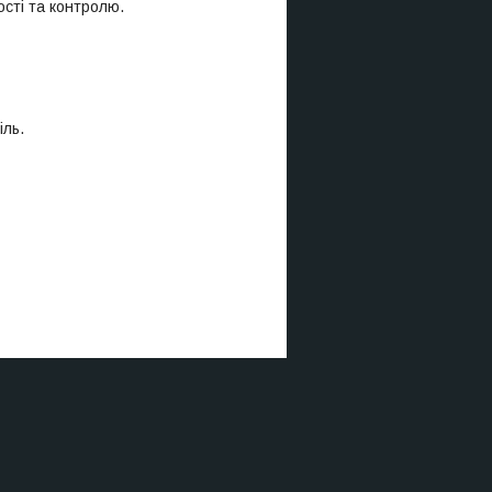
ості та контролю.
іль.