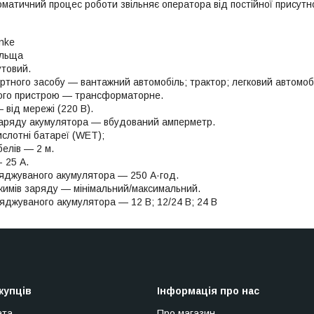
оматичний процес роботи звільняє оператора від постійної присутн
nke
ольща
товий.
ртного засобу — вантажний автомобіль; трактор; легковий автомоб
ого пристрою — трансформаторне.
від мережі (220 В).
заряду акумулятора — вбудований амперметр.
слотні батареї (WET);
елів — 2 м.
- 25 А.
яджуваного акумулятора — 250 А·год.
ежимів заряду — мінімальний/максимальний.
яджуваного акумулятора — 12 В; 12/24 В; 24 B
купців
Інформація про нас
ата
Про магазин