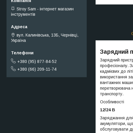
Stroy Sam - інтернет магазин
інструментів
вул. Калинівська, 13Б, Чернівці,
Україна
Зарядний п
Зарядний пристр
+380 (95) 877-84-52
професіоналу. З
+380 (66) 209-11-74
кадмієвих до літ
використання зар
вантажних машин
перетворювача н
транспорту.
Особливості
12/24 В
Заряджання для 
акумулятори, що
обслуговувати д