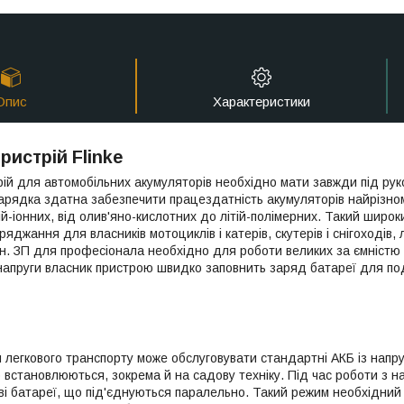
Опис
Характеристики
ристрій Flinke
ій для автомобільних акумуляторів необхідно мати завжди під ру
арядка здатна забезпечити працездатність акумуляторів найрізнома
ій-іонних, від олив'яно-кислотних до літій-полімерних. Такий шир
яджання для власників мотоциклів і катерів, скутерів і снігоходів, л
. ЗП для професіонала необхідно для роботи великих за ємністю
апруги власник пристрою швидко заповнить заряд батареї для под
легкового транспорту може обслуговувати стандартні АКБ із напру
 встановлюються, зокрема й на садову техніку. Під час роботи з 
ві батареї, що під'єднуються паралельно. Такий режим необхідний