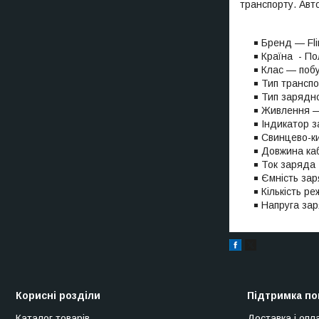
транспорту. Авт
Бренд — Fli
Країна - П
Клас — побу
Тип транспо
Тип зарядн
Живлення — 
Індикатор 
Свинцево-ки
Довжина каб
Ток заряда 
Ємність зар
Кількість р
Напруга зар
Корисні розділи
Підтримка по
Каталог товарів
Доставка і опл