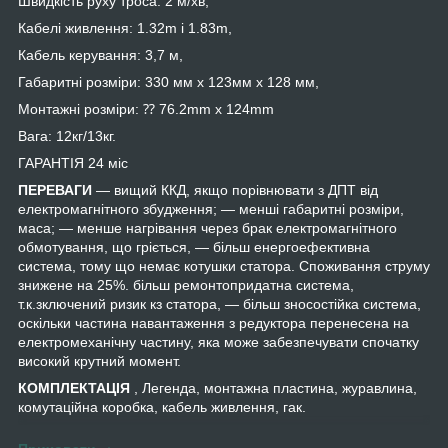
Швидкість руху троса: 2 м/хв,
Кабелі живлення: 1.32m і 1.83m,
Кабель керування: 3,7 м,
Габаритні розміри: 330 мм x 123мм x 128 мм,
Монтажні розміри: ⁇ 76.2mm x 124mm
Вага: 12кг/13кг.
ГАРАНТІЯ 24 міс
ПЕРЕВАГИ
— вищий ККД, якщо порівнювати з ДПТ від
електромагнітного збудження; — менші габаритні розміри,
маса; — менше нагрівання через брак електромагнітного
обмотування, що гріється, — більш енергоефективна
система, тому що немає котушки статора. Споживання струму
знижене на 25%. більш ремонтопридатна система,
т.к.зключений ризик кз статора, — більш зносостійка система,
оскільки частина навантаження з редуктора перенесена на
електромеханічну частину, яка може забезпечувати спочатку
високий крутний момент.
КОМПЛЕКТАЦІЯ
, Легенда, монтажна пластина, журавлина,
комутаційна коробка, кабель живлення, гак.