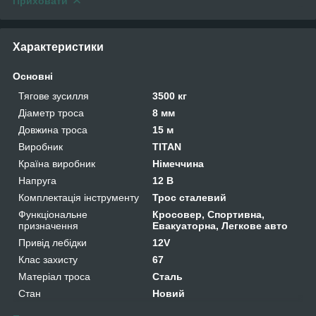
Приховати
Характеристики
Основні
Тягове зусилля
3500 кг
Діаметр троса
8 мм
Довжина троса
15 м
Виробник
TITAN
Країна виробник
Німеччина
Напруга
12 В
Комплектація інструменту
Трос сталевий
Функціональне
Кросовер, Спортивна,
призначення
Евакуаторна, Легкове авто
Привід лебідки
12V
Клас захисту
67
Матеріал троса
Сталь
Стан
Новий