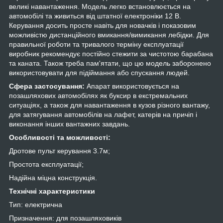
великі навантаження. Модель легко встановлюється на
автомобілі та живиться від штатної електроніки 12 В.
Керування досить просте навіть для новачків і показовим
можливістю дистанційного вмикання/вимикання лебідки. Для
правильної роботи та тривалого терміну експлуатації
виробник рекомендує постійно стежити за чистотою барабана
та каната. Також треба пам'ятати, що цю модель заборонено
використовувати для підіймання або спускання людей.
Сфера застосування:
Апарат використовується на
позашляхових автомобілях як буксир в екстремальних
ситуаціях, а також для навантаження в кузов різного вантажу,
для затягування автомобілів на лафет, катерів на причіп і
виконання інших вантажних завдань.
Особливості та можливості:
Дротове пульт керування 3.7м;
Простота експлуатації;
Надійна міцна конструкція.
Технічні характеристики
Тип: електрична
Призначення: для позашляховиків