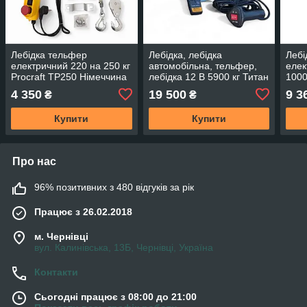
Лебідка тельфер
Лебідка, лебідка
Лебі
електричний 220 на 250 кг
автомобільна, тельфер,
елек
Procraft TP250 Німеччина
лебідка 12 В 5900 кг Титан
1000
PAL 13000 Німеччина
Німе
4 350
19 500
9 3
₴
₴
Купити
Купити
Про нас
96% позитивних з 480 відгуків за рік
Працює з 26.02.2018
м. Чернівці
вул. Калинівська, 13Б, Чернівці, Україна
Контакти
Сьогодні працює з 08:00 до 21:00