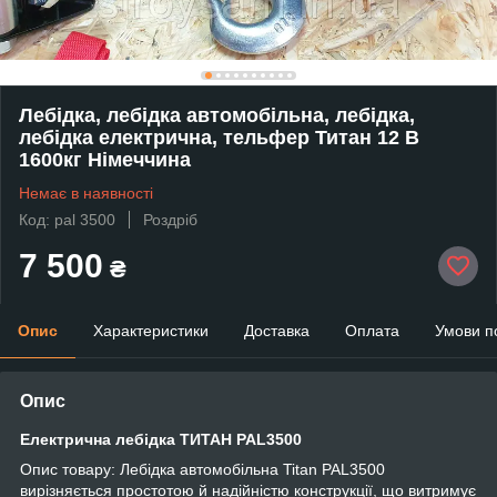
Лебідка, лебідка автомобільна, лебідка,
лебідка електрична, тельфер Титан 12 В
1600кг Німеччина
Немає в наявності
Код: pal 3500
Роздріб
7 500
₴
Опис
Характеристики
Доставка
Оплата
Умови п
Опис
Електрична лебідка ТИТАН PAL3500
Опис товару: Лебідка автомобільна Titan PAL3500
вирізняється простотою й надійністю конструкції, що витримує