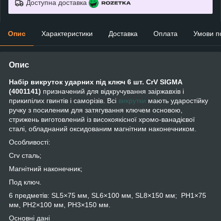
Доступна доставка
Опис
Характеристики
Доставка
Оплата
Умови п
Опис
Набір викруток ударних під ключ 6 шт. CrV SIGMA
(4001141)
призначений для відкручування заіржавхів і
прикипілих гвинтів і саморізів. Всі
викрутки
мають ударостійку
ручку з посиленим для затягування ключем основою,
стрижень виготовлений із високоякісної хромо-ванадієвої
сталі, обладнаний оксидованим магнітним наконечником.
Особливості:
Crv сталь;
Магнітний наконечник;
Под ключ.
6 предметів: SL5×75 мм, SL6×100 мм, SL8×150 мм; PH1×75
мм, PH2×100 мм, PH3×150 мм.
Основні дані