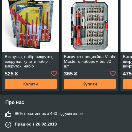
Викрутка, набір викруток,
Викрутка прецизійна Vitals
Викр
викрутки, купити набір
Master с набором біт, 32
викр
викруток, набір
шт.
викр
діелектричних викруток
8 шт
525
365
475
₴
₴
1000v
Купити
Купити
Про нас
96% позитивних з 480 відгуків за рік
Працює з 26.02.2018