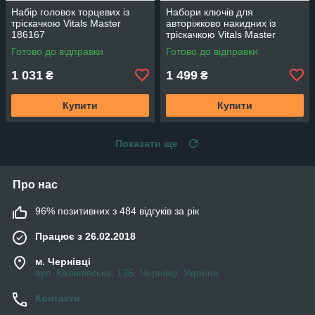
Набір головок торцевих із
Набори ключів для
тріскачкою Vitals Master
авторіжково накидних із
186167
тріскачкою Vitals Master
186656
Готово до відправки
Готово до відправки
1 031
1 499
₴
₴
Купити
Купити
Показати ще
Про нас
96% позитивних з 484 відгуків за рік
Працює з 26.02.2018
м. Чернівці
вул. Калинівська, 13Б, Чернівці, Україна
Контакти