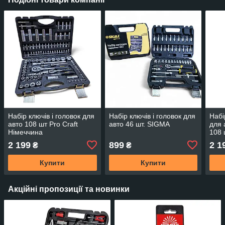
Набір ключів і головок для
Набір ключів і головок для
Набі
авто 108 шт Pro Craft
авто 46 шт. SIGMA
для 
Німеччина
108 
2 199
899
2 1
₴
₴
Купити
Купити
Акційні пропозиції та новинки