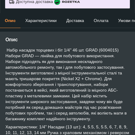
Доступна доставка
Опис
Характеристики
Доставка
Оплата
Умови п
Опис
Набір насадок торцевих і біт 1/4" 46 шт. GRAD (6004015)
Набори GRAD — лінійка для побутового використання.
Набори підходять як для виконання нескладного
автомобільного ремонту, так і для побутового застосування.
Інструменти виготовлені з міцної інструментальної сталі та
мають тришарове покриття (Nickel X2 + Chrome). Для
комфортного зберігання і транспортування, набори
постачаються в кейсі, який виготовлений із міцного АБС-
пластику з металевими замками. Цей набір містить
інструменти широкого застосування, завдяки чому він буде
потрібний як серед домашніх майстрів під час розв'язання
побутових проблем, так і серед автолюбів, які воліють мати в
багажнику комплект надійного інструменту.
Характеристики: 1/4" Насадки (13 шт.): 4, 5.5, 5, 5.5, 6, 7, 8, 9,
10, 11, 12, 13, 14 мм Ручка з храповим механізмом і реверсом