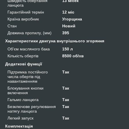
Швидкість обертання
13 м/сек
ланцюга
Гарантійний термін
12 міс
Країна виробник
Угорщина
Стан
Новий
Довжина пропилу, (мм)
395
Характеристики двигуна внутрішнього згоряння
Об'єм масляного бака
150 л
Кількість обертів
8500 об/хв
Додаткові функції
Підтримка постійного
Так
числа обертів під
навантаженням
Блокування кнопки
Так
включення
Гальмо ланцюга
Так
Безключове регулювання
Так
натягу ланцюга
Легкий запуск
Так
Комплектація