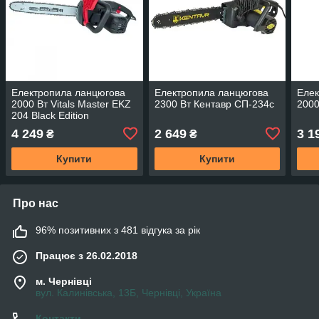
Електропила ланцюгова
Електропила ланцюгова
Елек
2000 Вт Vitals Master EKZ
2300 Вт Кентавр СП-234c
2000
204 Black Edition
4 249
2 649
3 1
₴
₴
Купити
Купити
Про нас
96% позитивних з 481 відгука за рік
Працює з 26.02.2018
м. Чернівці
вул. Калинівська, 13Б, Чернівці, Україна
Контакти