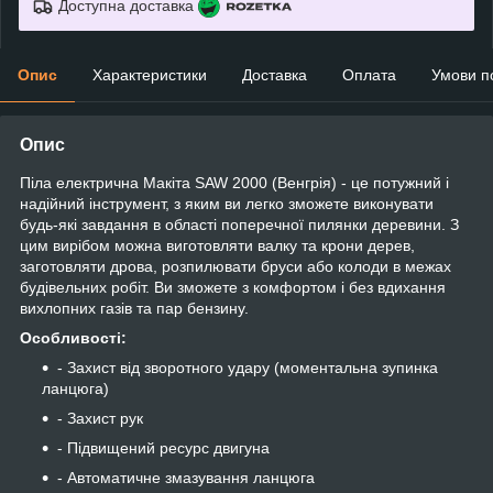
Доступна доставка
Опис
Характеристики
Доставка
Оплата
Умови п
Опис
Піла електрична Макіта SAW 2000 (Венгрія) - це потужний і
надійний інструмент, з яким ви легко зможете виконувати
будь-які завдання в області поперечної пилянки деревини. З
цим вирібом можна виготовляти валку та крони дерев,
заготовляти дрова, розпилювати бруси або колоди в межах
будівельних робіт. Ви зможете з комфортом і без вдихання
вихлопних газів та пар бензину.
Особливості:
- Захист від зворотного удару (моментальна зупинка
ланцюга)
- Захист рук
- Підвищений ресурс двигуна
- Автоматичне змазування ланцюга