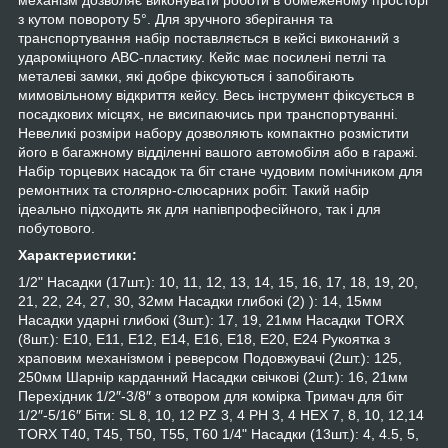
з кутом повороту 5°. Для зручного зберігання та
транспортування набір поставляється в кейсі виконаний з
удароміцного ABC-пластику. Кейс має посилені петлі та
металеві замки, які добре фіксуються і запобігають
мимовільному відкриття кейсу. Весь інструмент фіксується в
посадкових місцях, не висипаючись при транспортуванні.
Невеликі розміри набору дозволяють компактно розмістити
його в багажному відділенні вашого автомобіля або в гаражі.
Набір торцевих насадок та біт стане чудовим помічником для
ремонтних та столярно-слюсарних робіт. Такий набір
ідеально підходить як для напівпрофесійного, так і для
побутового.
Характеристики:
1/2" Насадки (17шт.): 10, 11, 12, 13, 14, 15, 16, 17, 18, 19, 20,
21, 22, 24, 27, 30, 32мм Насадки глибокі (2) ): 14, 15мм
Насадки ударні глибокі (3шт.): 17, 19, 21мм Насадки TORX
(8шт.): E10, E11, E12, E14, E16, E18, E20, E24 Рукоятка з
храповим механізмом і реверсом Подовжувачі (2шт.): 125,
250мм Шарнір карданний Насадки свічкові (2шт.): 16, 21мм
Перехідник 1/2″-3/8″ з отвором для комірка Тримач для біт
1/2″-5/16″ Біти: SL 8, 10, 12 PZ 3, 4 PH 3, 4 HEX 7, 8, 10, 12,14
TORX T40, T45, T50, T55, T60 1/4" Насадки (13шт.): 4, 4.5, 5,