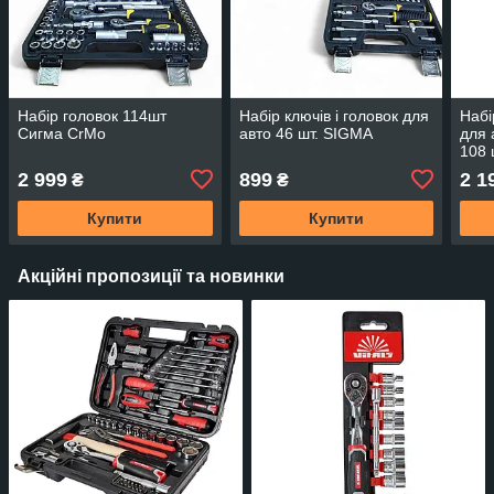
Набір головок 114шт
Набір ключів і головок для
Набі
Сигма CrMo
авто 46 шт. SIGMA
для 
108 
2 999
899
2 1
₴
₴
Купити
Купити
Акційні пропозиції та новинки