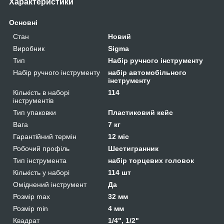
Характеристики
Основні
Стан
Новий
Виробник
Sigma
Тип
Набір ручного інструменту
Набір ручного інструменту
набір автомобільного
інструменту
Кількість в наборі
114
інструментів
Тип упаковки
Пластиковий кейс
Вага
7 кг
Гарантійний термін
12 міс
Робочий профіль
Шестигранник
Тип інструмента
набір торцевих головок
Кількість у наборі
114 шт
Оміднений інструмент
Да
Розмір max
32 мм
Розмір min
4 мм
Квадрат
1/4", 1/2"