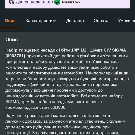
Доступна доставка
Опис
Характеристики
Доставка
Оплата
Умови п
Опис
Набір торцевих насадок і біти 1/4" 1/2" 114шт CrV SIGMA
(6003781)
призначений для роботи з різьбовими з'єднаннями
при ремонті та обслуговуванні автомобілів. Універсальна
комплектація набору дозволяє виконувати різні роботи з
ремонту та обслуговування автомобіля. Найпопулярніші види
та розміри біт допоможуть відкрутити будь-які типи кріплень, а
подовжувачі (звичайні та гнучкі), кардани та перехідники
допоможуть у вирішенні проблеми з доступом до
найвіддаленіших куточків автомобіля. Всі елементи набору
SIGMA, крім біт та біт з насадками, виготовлені з
хромованадієвої сталі 50BV30.
Відмінною рисою даної марки сталі є велика кількість
легуючих добавок, за рахунок матеріал стає менш схильним
до тендітного руйнування та збільшує надійність при
експлуатації. За рахунок цього торцеві головки, тріскачки,