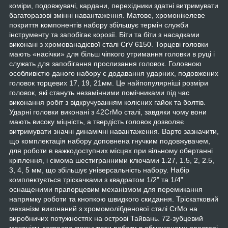
коміри, подовжувачі, кардани, перехідники здатні витримувати
багаторазові змінні навантаження. Матове, хромонікелеве
покриття компонентів набору збільшує термін служби
інструменту та запобігає корозії. Біти та біти з насадками
виконані з хромованадієвої сталі CrV 6150. Торцеві головки
мають «насічки» для більш чіпкого утримання головки в руці і
служать для запобігання прослизання головок. Головною
особливістю даного набору є додавання ударних, подовжених
головок торцевих 17, 19, 21мм. Це найпопулярніші розміри
головок, які стануть незамінними помічниками під час
виконання робіт з відкручуванням колісних гайок та болтів.
Ударні головки виконані з 42CrMo сталі, завдяки чому вони
мають високу міцність, а твердість головок дозволяє
витримувати значні динамічні навантаження. Варто зазначити,
що комплектація набору доповнена гнучким подовжувачем,
для роботи в важкодоступних місцях при вільному обертанні
кріплення, і сімома шестигранними ключами 1.27, 1.5, 2, 2.5,
3, 4, 5 мм, що збільшує універсальність набору. Набір
комплектується тріскачками з квадратом 1/2" та 1/4"
оснащеними прапорцевим механізмом для перемикання
напрямку роботи та кнопкою швидкого скидання. Тріскатковий
механізм виконаний з хромомолібденової сталі CrMo на
виробничих потужностях на острові Тайвань. 72-зубцевий
механізм дозволяє виконувати роботи в обмеженому просторі