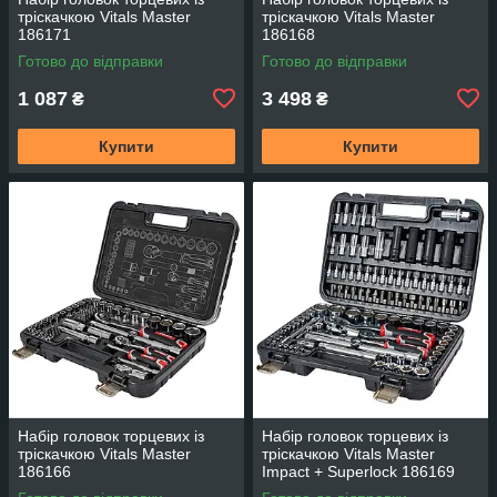
тріскачкою Vitals Master
тріскачкою Vitals Master
186171
186168
Готово до відправки
Готово до відправки
1 087
3 498
₴
₴
Купити
Купити
Набір головок торцевих із
Набір головок торцевих із
тріскачкою Vitals Master
тріскачкою Vitals Master
186166
Impact + Superlock 186169