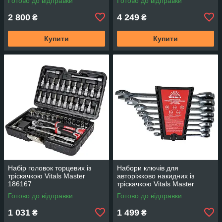
Готово до відправки
Готово до відправки
2 800
4 249
₴
₴
Купити
Купити
Набір головок торцевих із
Набори ключів для
тріскачкою Vitals Master
авторіжково накидних із
186167
тріскачкою Vitals Master
186656
Готово до відправки
Готово до відправки
1 031
1 499
₴
₴