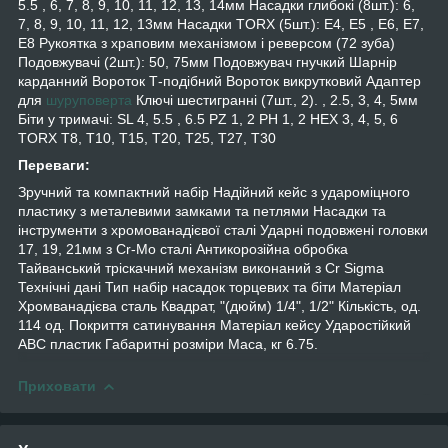
5.5 , 6, 7, 8, 9, 10, 11, 12, 13, 14мм Насадки глибокі (8шт.): 6,
7, 8, 9, 10, 11, 12, 13мм Насадки TORX (5шт.): E4, E5 , E6, E7,
E8 Рукоятка з храповим механізмом і реверсом (72 зуба)
Подовжувачі (2шт.): 50, 75мм Подовжувач гнучкий Шарнір
карданний Вороток Т-подібний Вороток викрутковий Адаптер
для
шуруповерта
Ключі шестигранні (7шт., 2). , 2.5, 3, 4, 5мм
Біти у тримачі: SL 4, 5.5 , 6.5 PZ 1, 2 PH 1, 2 HEX 3, 4, 5, 6
TORX T8, T10, T15, T20, T25, T27, T30
Переваги:
Зручний та компактний набір Надійний кейс з удароміцного
пластику з металевими замками та петлями Насадки та
інструменти з хромованадієвої сталі Ударні подовжені головки
17, 19, 21мм з Cr-Mo сталі Антикорозійна обробка
Тайванський тріскачний механізм виконаний з Cr Sigma
Технічні дані Тип набір насадок торцевих та біти Матеріал
Хромванадієва сталь Квадрат, "(дюйм) 1/4", 1/2" Кількість, од.
114 од. Покриття сатинування Матеріал кейсу Ударостійкий
ABC пластик Габаритні розміри Маса, кг 6.75.
Приховати