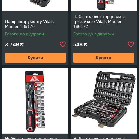
Набір головок торцевих із
Набір інструменту Vitals
тріскачкою Vitals Master
Master 186170
186172
Готово до відправки
Готово до відправки
3 749
548
₴
₴
Купити
Купити
Набір головок торцевих із
Набір головок торцевих із