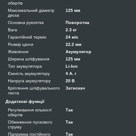
обертів
Максимальний діаметр
125 мм
диска
Основна рукоятка
Поворотна
Вага
2.3 кг
Гарантійний термін
24 міс
Розмір цанги
22.2 мм
Живлення
Акумулятор
Ширина шліфування
125 мм
Тип акумулятора
Li-Ion
Ємність акумулятору
4 А. г
Напруга акумулятору
20 В
Кріплення шліфувального
Затискач
листа
Додаткові функції
Регулювання кількості
Так
обертів
Обмеження пускового
Так
струму
Підтримка постійного
Так