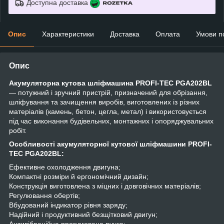
Доступна доставка
Опис
Характеристики
Доставка
Оплата
Умови п
Опис
Акумуляторна кутова шліфмашина PROFI-TEC PGA202BL
— потужний і зручний пристрій, призначений для обрізання,
шліфування та зачищення виробів, виготовлених із різних
матеріалів (камень, бетон, цегла, метал) і використовується
під час виконання будівельних, монтажних і опоряджувальних
робіт.
Особливості акумуляторної кутової шліфмашини PROFI-
TEC PGA202BL:
Ефективне охолодження двигуна;
Компактні розміри й ергономічний дизайн;
Конструкція виготовлена з міцних і довговічних матеріалів;
Регулювання обертів;
Вбудований індикатор рівня заряду;
Надійний і продуктивний безщітковий двигун;
Антивібраційна прогумована ручка;