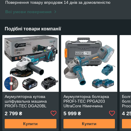
Повернення товару впродовж 14 днів за домовленістю
Всі умови повернення
Подібні товари компанії
Акумуляторна кутова
Акумуляторна болгарка
Болг
шліфувальна машина
PROFI-TEC PPGA203
болг
PROFI-TEC DGA20BL
UltraCore Німеччина
Proс
POWERLine (1×PT2040MP
2 799
5 999
4 2
₴
₴
(4.0 Аг), зарядний
пристрій)
Купити
Купити