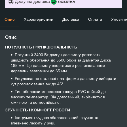
Доступна доставка
Опис
Характеристики
Доставка
Оплата
Умови п
Опис
ПОТУЖНІСТЬ І ФУНКЦІОНАЛЬНІСТЬ
Потужний 2400 Вт двигун дає змогу розвивати
швидкість обертання до 5500 об/хв за діаметра диска
185 мм. Це дає змогу впоратися з розпилюванням
деревини завтовшки до 65 мм.
Регулювання сталевої платформи дає змогу вибирати
кут розпилювання аж до 45°.
Тип оболонки мережевого шнура PVC стійкий до
високих температур. Він довговічний, вирізняється
хімічною та вогнестійкістю.
ЗРУЧНІСТЬ І КОМФОРТ РОБОТИ
Інструмент чудово збалансований, зручно та
впевнено лежить у руці.