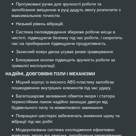
Прогумовані ручки для зручності роботи та
запобігання зміщенню в руці дадуть змогу розпилити з
максимальною точністю.
Низький рівень вібрацій.
Система пиловідведення збереже робоче місце в
чистоті, підвищуючи безпеку під час роботи, і скоротить
час на прибирання підвищуючи продуктивність.
Захисний кожух диска усуває ризик травмування.
Блокування кнопки підвищить зручність роботи за
тривалої експлуатації.
НАДІЙНІ, ДОВГОВІВНІ ПЗЛИ І МЕХАНІЗМИ
Міцний корпус із якісного ABS-пластику запобігає
пошкодженню внутрішніх елементів під час удару.
Багатошарове заливання обвиток якоря і статора
термостійким лаком надійно захищає двигун від
будівельного пилу та міжвиткового замикання.
Покращені шестерні забезпечать зниження шуму та
вібрації під час робіт.
Модернізована система охолодження ефективно
відводить тепло від двигуна, запобігаючи перегріванню