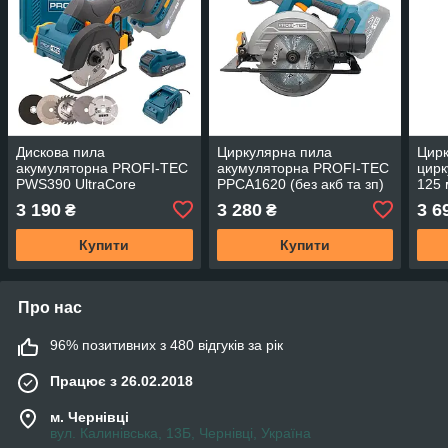
Дискова пила
Циркулярна пила
Цирк
акумуляторна PROFI-TEC
акумуляторна PROFI-TEC
цирк
PWS390 UltraCore
PPCA1620 (без акб та зп)
125
PCA
3 190
3 280
3 6
₴
₴
Купити
Купити
Про нас
96% позитивних з 480 відгуків за рік
Працює з 26.02.2018
м. Чернівці
вул. Калинівська, 13Б, Чернівці, Україна