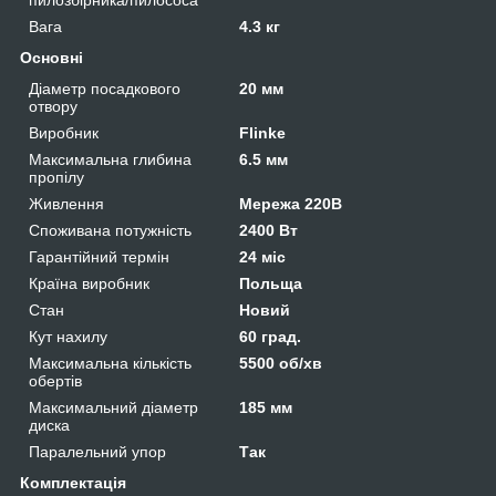
Вага
4.3 кг
Основні
Діаметр посадкового
20 мм
отвору
Виробник
Flinke
Максимальна глибина
6.5 мм
пропілу
Живлення
Мережа 220В
Споживана потужність
2400 Вт
Гарантійний термін
24 міс
Країна виробник
Польща
Стан
Новий
Кут нахилу
60 град.
Максимальна кількість
5500 об/хв
обертів
Максимальний діаметр
185 мм
диска
Паралельний упор
Так
Комплектація