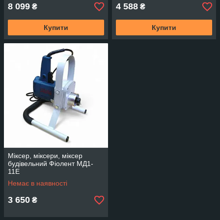
8 099
4 588
₴
₴
Купити
Купити
Міксер, міксери, міксер
будівельний Фіолент МД1-
11Е
Немає в наявності
3 650
₴