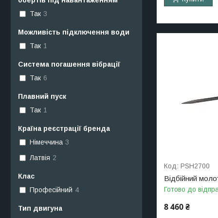
Так
3
Можливість підключення води
Так
1
Система погашення вібрації
Так
6
Плавний пуск
Так
1
Країна реєстрації бренда
Німеччина
3
Латвія
2
PSH2700
Клас
Відбійний моло
Готово до відпр
Професійний
4
8 460 ₴
Тип двигуна