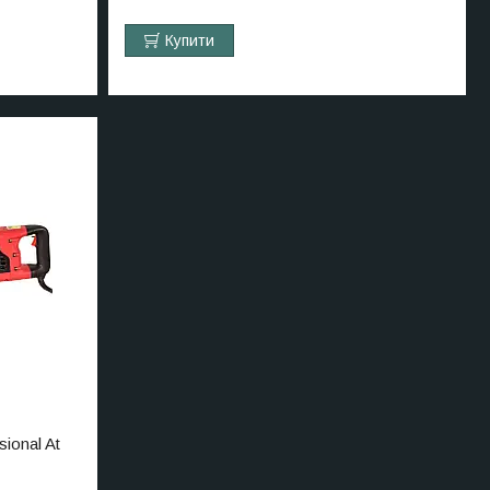
Купити
ional At