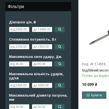
Фільтри
Діапазон цін, ₴
Споживана потужність, Вт
Максимальна сила удару, Дж.
At 1745HL
Відбійний молот
Максимальна кількість ударів,
Готово до відпр
уд/хв
10 699 ₴
Купити
Максимальний діаметр патрона,
мм