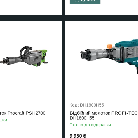
DH1800H55
ток Procraft PSH2700
Відбійний молоток PROFI-TEC
DH1800H55
авки
Готово до відправки
9 950 ₴