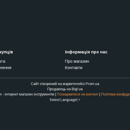
купців
Інформація про нас
ата
Про магазин
рнення
Контакти
Сайт створений на маркетплейсі
Prom.ua
Продавець на Bigl.ua
Stroy Sam - інтернет магазин інструментів |
Поскаржитися на контент
|
Політика конфіде
Select Language
▼