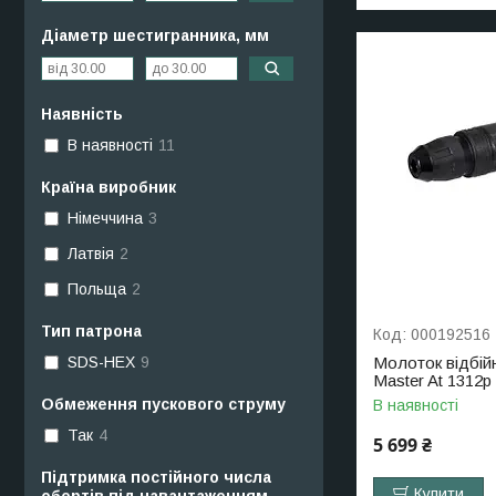
Діаметр шестигранника, мм
Наявність
В наявності
11
Країна виробник
Німеччина
3
Латвія
2
Польща
2
Тип патрона
000192516
Молоток відбійн
SDS-HEX
9
Master At 1312p
Обмеження пускового струму
В наявності
Так
4
5 699 ₴
Підтримка постійного числа
Купити
обертів під навантаженням