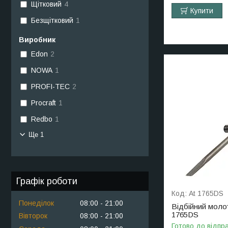
Щітковий
4
Купити
Безщітковий
1
Виробник
Edon
2
NOWA
1
PROFI-TEC
2
Procraft
1
Redbo
1
Ще 1
Графік роботи
At 1765DS
Понеділок
08:00
21:00
Відбійний молото
1765DS
Вівторок
08:00
21:00
Готово до відпр