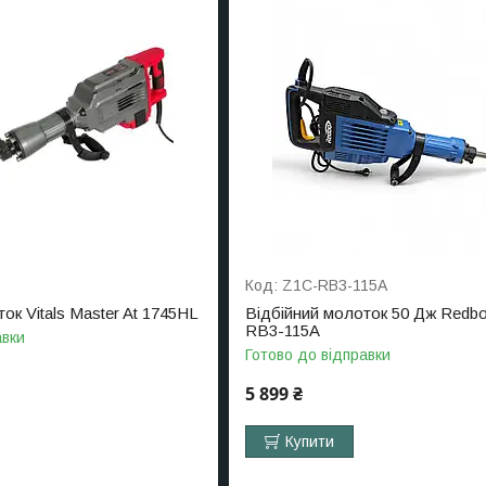
Z1C-RB3-115A
ок Vitals Master At 1745HL
Відбійний молоток 50 Дж Redb
RB3-115A
авки
Готово до відправки
5 899 ₴
Купити