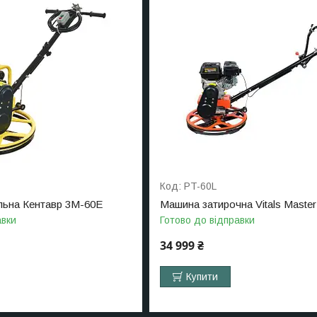
PT-60L
льна Кентавр 3М-60Е
Машина затирочна Vitals Maste
авки
Готово до відправки
34 999 ₴
Купити