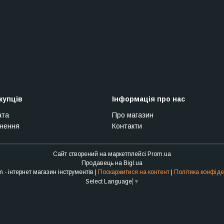
купців
Інформація про нас
ата
Про магазин
рнення
Контакти
Сайт створений на маркетплейсі
Prom.ua
Продавець на Bigl.ua
Stroy Sam - інтернет магазин інструментів |
Поскаржитися на контент
|
Політика конфіде
Select Language
▼