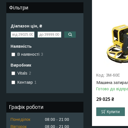
Фільтри
Діапазон цін, ₴
Наявність
В наявності
3
Виробник
Vitals
2
3М-60Е
Машина затира
Кентавр
1
Готово до відпр
29 025 ₴
Графік роботи
Купити
Понеділок
08:00
21:00
Вівторок
08:00
21:00