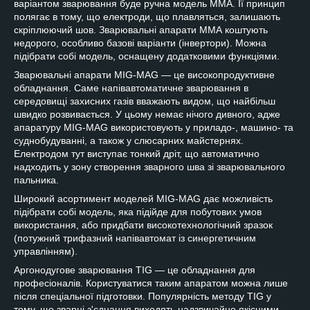
варіантом зварювання буде ручна модель ММА. Її принцип
полягає в тому, що електроди, що плавляться, залишають
скріплюючий шов. Зварювальні апарати ММА коштують
недорого, особливо базові варіанти (інвертори). Можна
підібрати собі модель, оснащену додатковими функціями.
Зварювальні апарати MIG-MAG — це високопродуктивне
обладнання. Саме напівавтоматичне зварювання в
середовищі захисних газів вважають видом, що найбільш
швидко розвивається. У цьому немає нічого дивного, адже
апаратуру MIG-MAG використовують у приладо-, машино- та
суднобудуванні, а також у слюсарних майстернях.
Електродом тут виступає тонкий дріт, що автоматично
надходить у зону створення зварного шва зі зварювального
пальника.
Широкий асортимент моделей MIG-MAG дає можливість
підібрати собі модель, яка підійде для побутових умов
використання, або придбати високотехнологічний зразок
(потужний трифазний напівавтомат із синергетичним
управлінням).
Аргонодугове зварювання TIG — це обладнання для
професіоналів. Користуватися таким апаратом можна лише
після спеціальної підготовки. Популярність методу TIG у
тому, що зварні з'єднання виходять надзвичайно якісними.