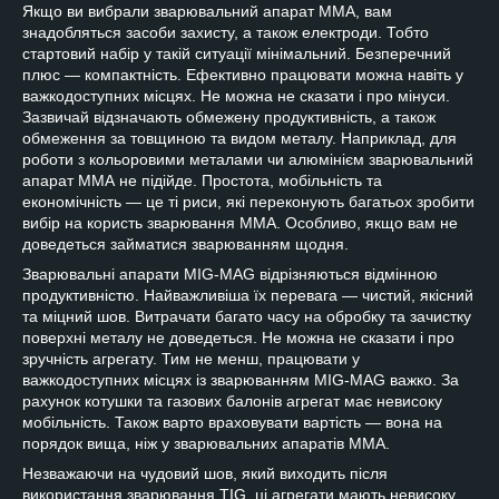
Якщо ви вибрали зварювальний апарат ММА, вам
знадобляться засоби захисту, а також електроди. Тобто
стартовий набір у такій ситуації мінімальний. Безперечний
плюс — компактність. Ефективно працювати можна навіть у
важкодоступних місцях. Не можна не сказати і про мінуси.
Зазвичай відзначають обмежену продуктивність, а також
обмеження за товщиною та видом металу. Наприклад, для
роботи з кольоровими металами чи алюмінієм зварювальний
апарат ММА не підійде. Простота, мобільність та
економічність — це ті риси, які переконують багатьох зробити
вибір на користь зварювання ММА. Особливо, якщо вам не
доведеться займатися зварюванням щодня.
Зварювальні апарати MIG-MAG відрізняються відмінною
продуктивністю. Найважливіша їх перевага — чистий, якісний
та міцний шов. Витрачати багато часу на обробку та зачистку
поверхні металу не доведеться. Не можна не сказати і про
зручність агрегату. Тим не менш, працювати у
важкодоступних місцях із зварюванням MIG-MAG важко. За
рахунок котушки та газових балонів агрегат має невисоку
мобільність. Також варто враховувати вартість — вона на
порядок вища, ніж у зварювальних апаратів ММА.
Незважаючи на чудовий шов, який виходить після
використання зварювання TIG, ці агрегати мають невисоку