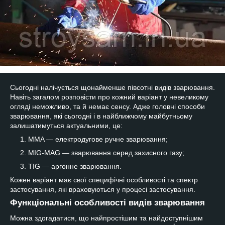
Сьогодні налічується щонайменше півсотні видів зварювання.
Навіть загалом розповісти про кожний варіант у невеликому
огляді неможливо, та й немає сенсу. Адже головні способи
зварювання, які сьогодні і в найближчому майбутньому
залишатимуться актуальними, це:
MMA — електродугове ручне зварювання;
MIG-MAG — зварювання серед захисного газу;
TIG — аргонне зварювання.
Кожен варіант має свої специфічні особливості та спектр
застосування, які враховуються у процесі застосування.
Функціональні особливості видів зварювання
Можна здогадатися, що найпростішим та найдоступнішим